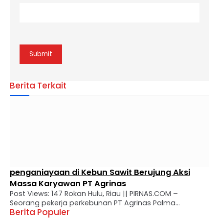
Berita Terkait
penganiayaan di Kebun Sawit Berujung Aksi
Massa Karyawan PT Agrinas
Post Views: 147 Rokan Hulu, Riau || PIRNAS.COM –
Seorang pekerja perkebunan PT Agrinas Palma
Berita Populer
Nusantara melaporkan dugaan penganiayaan yang