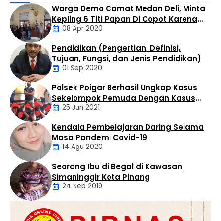
dialaminya di area Afdeling IX Kebun Rantau Kasai, Desa
Warga Demo Camat Medan Deli, Minta
Tambusai Utara, Kecamatan Tambusai Utara,
Kepling 6 Titi Papan Di Copot Karena
Kabupaten Rokan Hulu, Riau, Rabu (21/1/2026) sekitar
08 Apr 2020
Tak Perduli Sama Warganya
pukul 17.30 WIB. Peristiwa tersebut saat ini dalam
penanganan pihak kepolisian. Korban berinisial ADL (41)
Pendidikan (Pengertian, Definisi,
…
Daerah
Tujuan, Fungsi, dan Jenis Pendidikan)
01 Sep 2020
Polsek Poigar Berhasil Ungkap Kasus
Artikel
Sekelompok Pemuda Dengan Kasus
25 Jun 2021
Pencabulan
Kendala Pembelajaran Daring Selama
Daerah
Masa Pandemi Covid-19
14 Agu 2020
Seorang Ibu di Begal di Kawasan
Artikel
Simaninggir Kota Pinang
24 Sep 2019
Daerah
Hukum