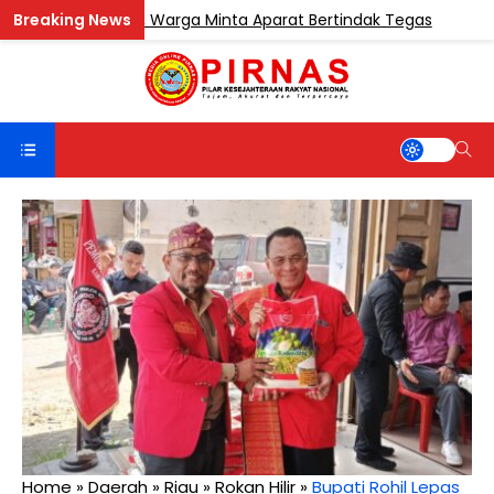
uk Sentosa, Warga Minta Aparat Bertindak Tegas
BERIT
Home
»
Daerah
»
Riau
»
Rokan Hilir
»
Bupati Rohil Lepas