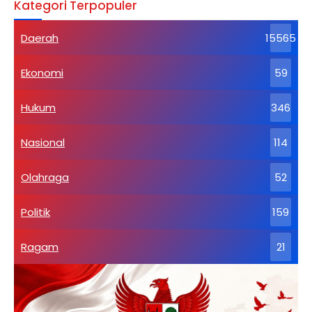
Kategori Terpopuler
Daerah
15565
Ekonomi
59
Hukum
346
Nasional
114
Olahraga
52
Politik
159
Ragam
21