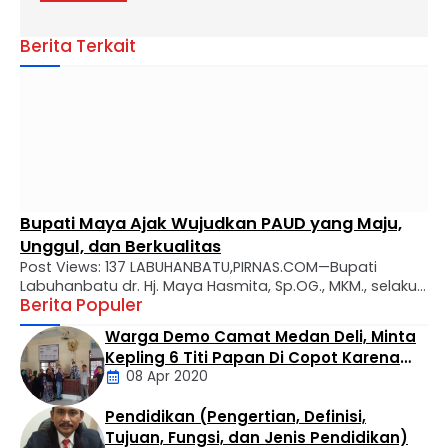
Berita Terkait
Bupati Maya Ajak Wujudkan PAUD yang Maju,
Unggul, dan Berkualitas
Post Views: 137 LABUHANBATU,PIRNAS.COM—Bupati
Labuhanbatu dr. Hj. Maya Hasmita, Sp.OG., MKM., selaku
Berita Populer
Bunda PAUD Kabupaten Labuhanbatu secara resmi
mengukuhkan Bunda Pendidikan Anak Usia Dini (PAUD)
Warga Demo Camat Medan Deli, Minta
tingkat kecamatan, desa, dan kelurahan se-Kabupaten
Kepling 6 Titi Papan Di Copot Karena
Labuhanbatu. Prosesi pengukuhan berlangsung di Aula
08 Apr 2020
Tak Perduli Sama Warganya
Rumah Dinas Bupati Labuhanbatu, Rabu (29/07).
Kegiatan tersebut turut dihadiri Ketua Tim Penggerak
Pendidikan (Pengertian, Definisi,
PKK Kabupaten Labuhanbatu Ny. Wan …
Daerah
Tujuan, Fungsi, dan Jenis Pendidikan)