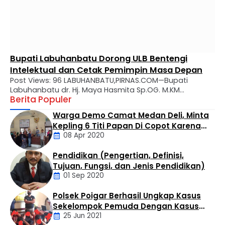
Bupati Labuhanbatu Dorong ULB Bentengi
Intelektual dan Cetak Pemimpin Masa Depan
Post Views: 96 LABUHANBATU,PIRNAS.COM—Bupati
Labuhanbatu dr. Hj. Maya Hasmita Sp.OG. M.KM
Berita Populer
menyampaikan apresiasi mendalam atas perjalanan
panjang Universitas Labuhanbatu (ULB) yang kini genap
Warga Demo Camat Medan Deli, Minta
berusia 28 tahun. Dalam usianya yang makin matang,
Kepling 6 Titi Papan Di Copot Karena
ULB diharapkan tidak hanya menjadi tempat transfer
08 Apr 2020
Tak Perduli Sama Warganya
ilmu, melainkan kawah candradimuka dalam
melahirkan generasi muda yang inovatif, kritis, dan
Pendidikan (Pengertian, Definisi,
berkarakter. Apresiasi tersebut disampaikan Bupati …
Daerah
Tujuan, Fungsi, dan Jenis Pendidikan)
01 Sep 2020
Polsek Poigar Berhasil Ungkap Kasus
Artikel
Sekelompok Pemuda Dengan Kasus
25 Jun 2021
Pencabulan