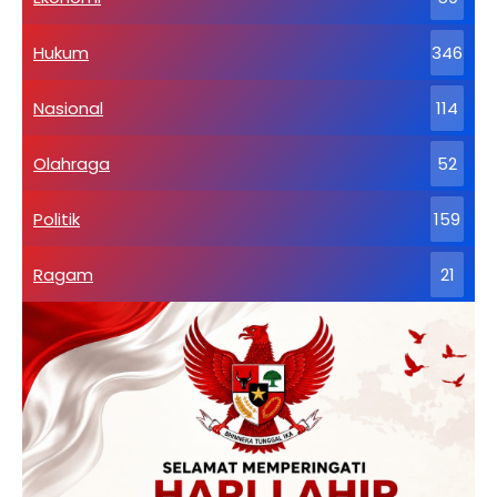
Hukum
346
Nasional
114
Olahraga
52
Politik
159
Ragam
21