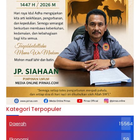
Kategori Terpopuler
Daerah
15564
Ekonomi
59