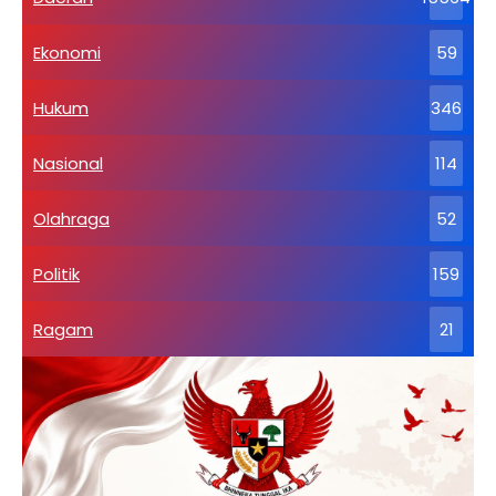
Ekonomi
59
Hukum
346
Nasional
114
Olahraga
52
Politik
159
Ragam
21