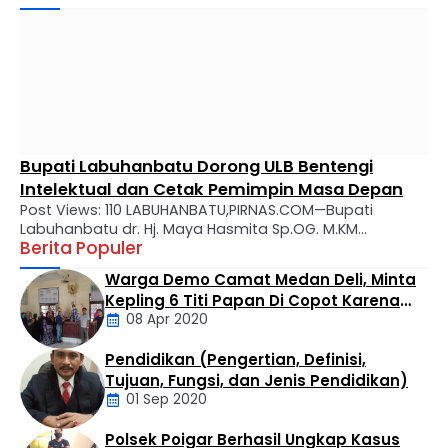
Bupati Labuhanbatu Dorong ULB Bentengi
Intelektual dan Cetak Pemimpin Masa Depan
Post Views: 110 LABUHANBATU,PIRNAS.COM—Bupati
Labuhanbatu dr. Hj. Maya Hasmita Sp.OG. M.KM
Berita Populer
menyampaikan apresiasi mendalam atas perjalanan
panjang Universitas Labuhanbatu (ULB) yang kini genap
Warga Demo Camat Medan Deli, Minta
berusia 28 tahun. Dalam usianya yang makin matang,
Kepling 6 Titi Papan Di Copot Karena
ULB diharapkan tidak hanya menjadi tempat transfer
08 Apr 2020
Tak Perduli Sama Warganya
ilmu, melainkan kawah candradimuka dalam
melahirkan generasi muda yang inovatif, kritis, dan
Pendidikan (Pengertian, Definisi,
berkarakter. Apresiasi tersebut disampaikan Bupati …
Daerah
Tujuan, Fungsi, dan Jenis Pendidikan)
01 Sep 2020
Polsek Poigar Berhasil Ungkap Kasus
Artikel