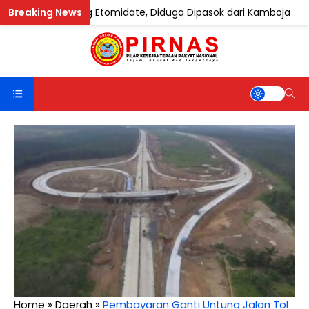
 Mengandung Etomidate, Diduga Dipasok dari Kamboja
Home
»
Daerah
»
Pembayaran Ganti Untung Jalan Tol