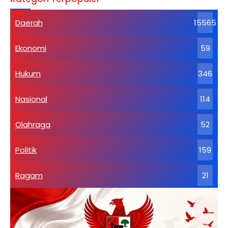
Daerah
15565
Ekonomi
59
Hukum
346
Nasional
114
Olahraga
52
Politik
159
Ragam
21