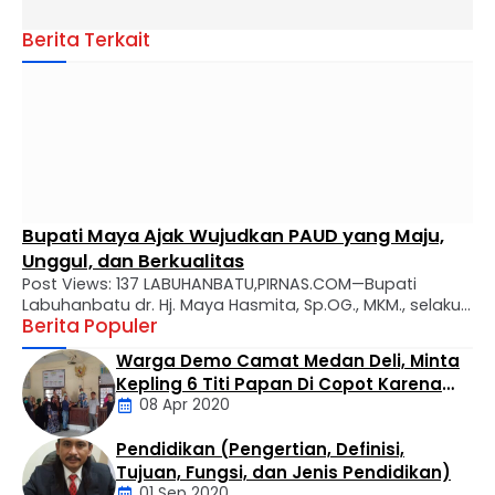
Berita Terkait
Bupati Maya Ajak Wujudkan PAUD yang Maju,
Unggul, dan Berkualitas
Post Views: 137 LABUHANBATU,PIRNAS.COM—Bupati
Labuhanbatu dr. Hj. Maya Hasmita, Sp.OG., MKM., selaku
Berita Populer
Bunda PAUD Kabupaten Labuhanbatu secara resmi
mengukuhkan Bunda Pendidikan Anak Usia Dini (PAUD)
Warga Demo Camat Medan Deli, Minta
tingkat kecamatan, desa, dan kelurahan se-Kabupaten
Kepling 6 Titi Papan Di Copot Karena
Labuhanbatu. Prosesi pengukuhan berlangsung di Aula
08 Apr 2020
Tak Perduli Sama Warganya
Rumah Dinas Bupati Labuhanbatu, Rabu (29/07).
Kegiatan tersebut turut dihadiri Ketua Tim Penggerak
Pendidikan (Pengertian, Definisi,
PKK Kabupaten Labuhanbatu Ny. Wan …
Daerah
Tujuan, Fungsi, dan Jenis Pendidikan)
01 Sep 2020