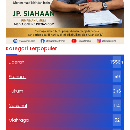
Kategori Terpopuler
Daerah
15564
Ekonomi
59
Hukum
346
Nasional
114
Olahraga
52