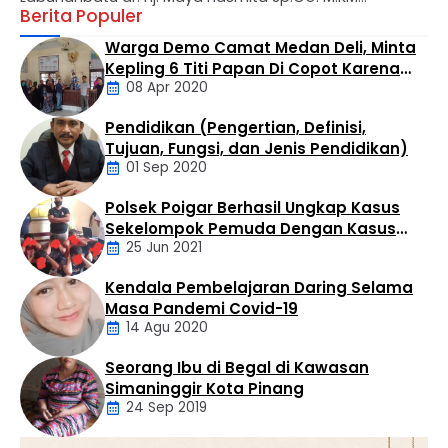
Berita Populer
menyampaikan apresiasi mendalam atas perjalanan
panjang Universitas Labuhanbatu (ULB) yang kini genap
Warga Demo Camat Medan Deli, Minta
berusia 28 tahun. Dalam usianya yang makin matang,
Kepling 6 Titi Papan Di Copot Karena
ULB diharapkan tidak hanya menjadi tempat transfer
08 Apr 2020
Tak Perduli Sama Warganya
ilmu, melainkan kawah candradimuka dalam
melahirkan generasi muda yang inovatif, kritis, dan
Pendidikan (Pengertian, Definisi,
berkarakter. Apresiasi tersebut disampaikan Bupati …
Daerah
Tujuan, Fungsi, dan Jenis Pendidikan)
01 Sep 2020
Polsek Poigar Berhasil Ungkap Kasus
Artikel
Sekelompok Pemuda Dengan Kasus
25 Jun 2021
Pencabulan
Kendala Pembelajaran Daring Selama
Daerah
Masa Pandemi Covid-19
14 Agu 2020
Seorang Ibu di Begal di Kawasan
Artikel
Simaninggir Kota Pinang
24 Sep 2019