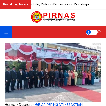
ndung Etomidate, Diduga Dipasok dari Kamboja
BERIT
Home
»
Daerah
»
GELAR PERINGATI KESAKTIAN