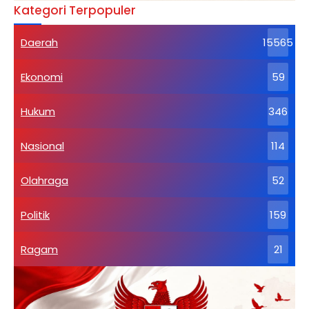
Kategori Terpopuler
Daerah
15565
Ekonomi
59
Hukum
346
Nasional
114
Olahraga
52
Politik
159
Ragam
21