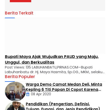
Berita Terkait
Bupati Maya Ajak Wujudkan PAUD yang Maju,
Unggul, dan Berkualitas
Post Views: 135 LABUHANBATU,PIRNAS.COM—Bupati
Labuhanbatu dr. Hj. Maya Hasmita, Sp.OG., MKM., selaku
Berita Populer
Bunda PAUD Kabupaten Labuhanbatu secara resmi
mengukuhkan Bunda Pendidikan Anak Usia Dini (PAUD)
Warga Demo Camat Medan Deli, Minta
tingkat kecamatan, desa, dan kelurahan se-Kabupaten
Kepling 6 Titi Papan Di Copot Karena
Labuhanbatu. Prosesi pengukuhan berlangsung di Aula
08 Apr 2020
Tak Perduli Sama Warganya
Rumah Dinas Bupati Labuhanbatu, Rabu (29/07).
Kegiatan tersebut turut dihadiri Ketua Tim Penggerak
Pendidikan (Pengertian, Definisi,
PKK Kabupaten Labuhanbatu Ny. Wan …
Daerah
Tujuan, Fungsi, dan Jenis Pendidikan)