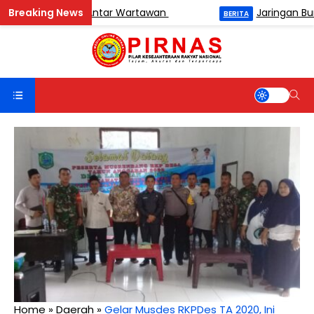
namen Catur Antar Wartawan
Jaringan Buronan
BERITA
Home
»
Daerah
»
Gelar Musdes RKPDes TA 2020, Ini