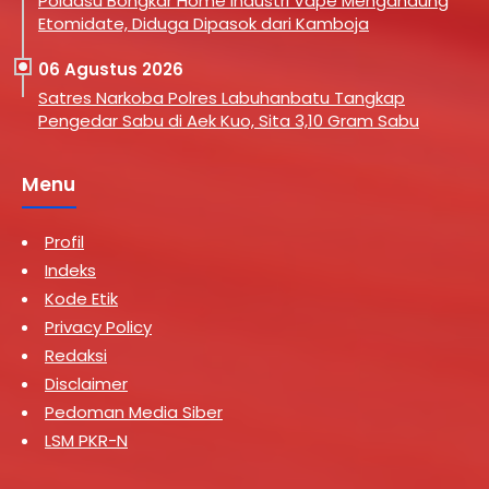
Poldasu Bongkar Home Industri Vape Mengandung
Etomidate, Diduga Dipasok dari Kamboja
06 Agustus 2026
Satres Narkoba Polres Labuhanbatu Tangkap
Pengedar Sabu di Aek Kuo, Sita 3,10 Gram Sabu
Menu
Profil
Indeks
Kode Etik
Privacy Policy
Redaksi
Disclaimer
Pedoman Media Siber
LSM PKR-N