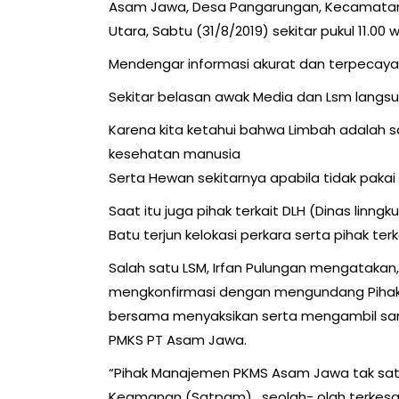
Asam Jawa, Desa Pangarungan, Kecamatan
Utara, Sabtu (31/8/2019) sekitar pukul 11.00 w
Mendengar informasi akurat dan terpecaya
Sekitar belasan awak Media dan Lsm langsung
Karena kita ketahui bahwa Limbah adalah s
kesehatan manusia
Serta Hewan sekitarnya apabila tidak pakai
Saat itu juga pihak terkait DLH (Dinas linn
Batu terjun kelokasi perkara serta pihak terka
Salah satu LSM, Irfan Pulungan mengatakan,
mengkonfirmasi dengan mengundang Pihak 
bersama menyaksikan serta mengambil samp
PMKS PT Asam Jawa.
“Pihak Manajemen PKMS Asam Jawa tak sat
Keamanan (Satpam) , seolah- olah terkesan 