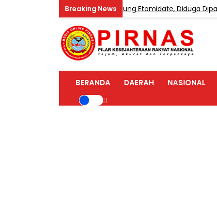
 Home Industri Vape Mengandung Etomidate, Diduga Dipasok da
BERANDA
DAERAH
NASIONAL