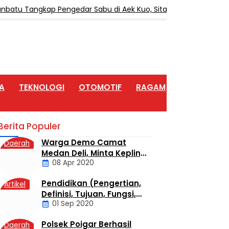
 Tangkap Pengedar Sabu di Aek Kuo, Sita 3,10 Gram Sabu
A
TEKNOLOGI
OTOMOTIF
RAGAM
ARTIKEL
Berita Populer
Warga Demo Camat
Daerah
Medan Deli, Minta Kepling
08 Apr 2020
6 Titi Papan Di Copot
Karena Tak Perduli Sama
Pendidikan (Pengertian,
Artikel
Warganya
Definisi, Tujuan, Fungsi,
01 Sep 2020
dan Jenis Pendidikan)
Polsek Poigar Berhasil
Daerah