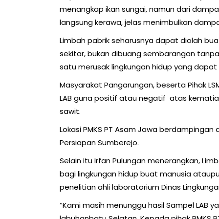
menangkap ikan sungai, namun dari dampa
langsung kerawa, jelas menimbulkan dampak
Limbah pabrik seharusnya dapat diolah bua
sekitar, bukan dibuang sembarangan tanpa 
satu merusak lingkungan hidup yang dapa
Masyarakat Pangarungan, beserta Pihak LSM
LAB guna positif atau negatif atas kematian
sawit.
Lokasi PMKS PT Asam Jawa berdampingan d
Persiapan Sumberejo.
Selain itu Irfan Pulungan menerangkan, Lim
bagi lingkungan hidup buat manusia ataupu
penelitian ahli laboratorium Dinas Lingkunga
“Kami masih menunggu hasil Sampel LAB yan
labuhanbatu Selatan, Kepada pihak PMKS P