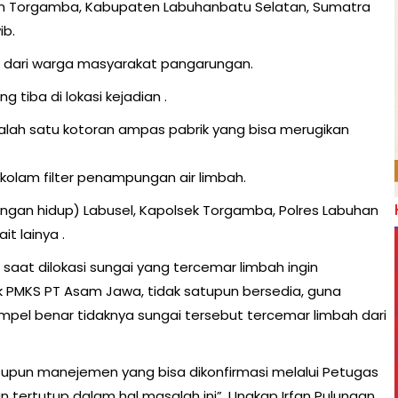
 Torgamba, Kabupaten Labuhanbatu Selatan, Sumatra
ib.
 dari warga masyarakat pangarungan.
 tiba di lokasi kejadian .
alah satu kotoran ampas pabrik yang bisa merugikan
 kolam filter penampungan air limbah.
gkungan hidup) Labusel, Kapolsek Torgamba, Polres Labuhan
it lainya .
 saat dilokasi sungai yang tercemar limbah ingin
PMKS PT Asam Jawa, tidak satupun bersedia, guna
el benar tidaknya sungai tersebut tercemar limbah dari
upun manejemen yang bisa dikonfirmasi melalui Petugas
tertutup dalam hal masalah ini”, Ungkap Irfan Pulungan.