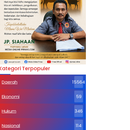
Kategori Terpopuler
Daerah
15564
Ekonomi
59
Hukum
346
Nasional
114