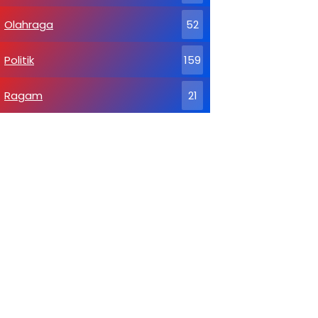
Olahraga
52
Politik
159
Ragam
21