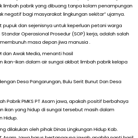
k limbah pabrik yang dibuang tanpa kolam penampungan
 negatif bagi masyarakat lingkungan sekitar” ujarnya.
t pupuk dan sejenisnya untuk keperluan petani warga
Standar Operasional Prosedur (SOP) kerja, adalah salah
t membunuh masa depan jiwa manusia .
 dan Awak Media, menanti hasil
 ikan-ikan dalam air sungai akibat limbah pabrik kelapa
engan Desa Pangarungan, Bulu Serit Bunut Dan Desa
bah Pabrik PMKS PT Asam jawa, apakah positif berbahaya
n ikan yang hidup di sungai tersebut masih dalam
n Hidup.
g dilakukan oleh pihak Dinas Lingkungan Hidup Kab.
T Asam Jawa harus bertanggung jawab apabila nanti hasil