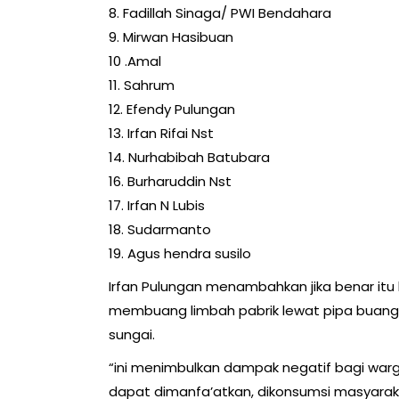
8. Fadillah Sinaga/ PWI Bendahara
9. Mirwan Hasibuan
10 .Amal
11. Sahrum
12. Efendy Pulungan
13. Irfan Rifai Nst
14. Nurhabibah Batubara
16. Burharuddin Nst
17. Irfan N Lubis
18. Sudarmanto
19. Agus hendra susilo
Irfan Pulungan menambahkan jika benar it
membuang limbah pabrik lewat pipa buang
sungai.
“ini menimbulkan dampak negatif bagi war
dapat dimanfa’atkan, dikonsumsi masyara