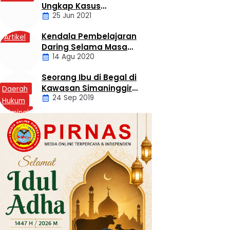
Ungkap Kasus
25 Jun 2021
Sekelompok Pemuda
Dengan Kasus
Kendala Pembelajaran
Artikel
Pencabulan
Daring Selama Masa
14 Agu 2020
Pandemi Covid-19
Seorang Ibu di Begal di
Kawasan Simaninggir
Daerah
24 Sep 2019
Kota Pinang
Hukum
Kriminal
Labusel