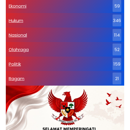
Ekonomi
59
Hukum
346
Nasional
114
Olahraga
52
Politik
159
Ragam
21