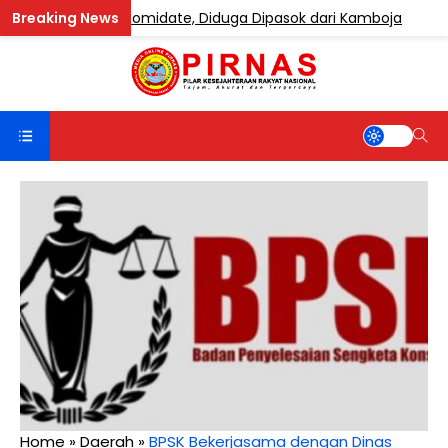
ngandung Etomidate, Diduga Dipasok dari Kamboja
BE
Home
»
Daerah
»
BPSK Bekerjasama dengan Dinas