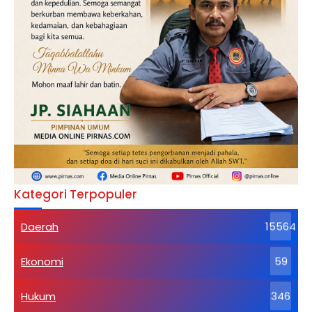
Kategori Terpopuler
Daerah
15564
Ekonomi
59
Hukum
346