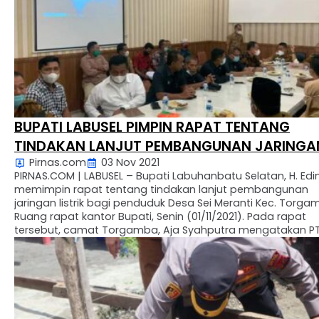
BUPATI LABUSEL PIMPIN RAPAT TENTANG
TINDAKAN LANJUT PEMBANGUNAN JARINGA
Pirnas.com
03 Nov 2021
LISTRIK BAGI PENDUDUK DESA SEI MERANTI
PIRNAS.COM | LABUSEL – Bupati Labuhanbatu Selatan, H. Edi
memimpin rapat tentang tindakan lanjut pembangunan
jaringan listrik bagi penduduk Desa Sei Meranti Kec. Torga
Ruang rapat kantor Bupati, Senin (01/11/2021). Pada rapat
tersebut, camat Torgamba, Aja Syahputra mengatakan PT
Sinar Belantara Indah (SBI) tidak mengizinkan pembangun
jaringan listrik di Dusun Sepadan Makmur, Dusun Bangun …