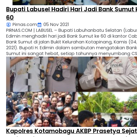
Bupati Labusel Hadiri Hari Jadi Bank Sumut 
60
Pirnas.com
05 Nov 2021
PIRNAS.COM | LABUSEL – Bupati Labuhanbatu Selatan (Labus
Edimin menghadiri hari jadi Bank Sumut ke 60 di kantor C
Bank Sumut di jalan Bukit Kelurahan Kotapinang, Kamis (04/
2021). Bupati H. Edimin dalam sambutan mengatakan Bank
Sumut ini sangat hebat, setiap tahunnya menyumbang C
kepada Pemkab, dan betul-betul sahabat Pemda dan ASN
semoga kedepannya …
Kapolres Kotamobagu AKBP Prasetya Sejati