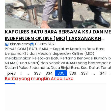
KAPOLRES BATU BARA BERSAMA KSJ DAN ME
INDEPENDEN ONLINE (MIO) LAKSANAKAN
Pirnas.com
03 Nov 2021
PELETAKAN BATU PERTAMA RENOVASI RUMA
PIRNAS.COM | BATU BARA – Kegiatan Kapolres Batu Bara
IBU NILAM DAN NENEK WONASIH
bersama KSJ dan Media Independen Online (MIO)
melaksanakan Peletakan Batu Pertama Renovasi Rumah I
NILAM (Tuna Netra) dan Nenek WONASIH yang bertempat d
Dusun I Pulau Sederhana, Desa Binjai Baru, Kec. Datuk Tana
Datar, Kab. Batu Bara. Selasa (2/11/2021). Acara peletakan 
prev
1
…
333
334
335
336
337
…
341
pertama Dusun I Pulau …
Berita yang mungkin Anda suka