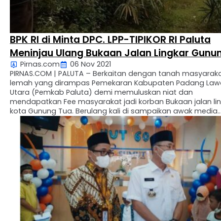
BPK RI di Minta DPC. LPP-TIPIKOR RI Paluta
Meninjau Ulang Bukaan Jalan Lingkar Gunu
Pirnas.com
06 Nov 2021
Tua
PIRNAS.COM | PALUTA – Berkaitan dengan tanah masyarak
lemah yang dirampas Pemekaran Kabupaten Padang Law
Utara (Pemkab Paluta) demi memuluskan niat dan
mendapatkan Fee masyarakat jadi korban Bukaan jalan li
kota Gunung Tua. Berulang kali di sampaikan awak media
melalui karya-karya tulis yang di terbitkan di berbagai me
baik itu cetak maupun online dengan harapan …