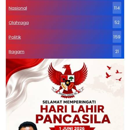
Nasional
114
Olahraga
52
Politik
159
Ragam
21