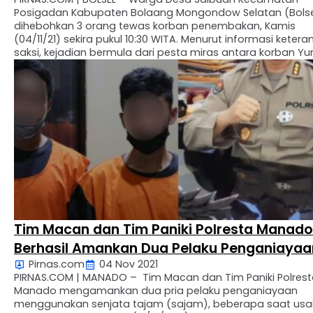
Posigadan Kabupaten Bolaang Mongondow Selatan (Bolse
dihebohkan 3 orang tewas korban penembakan, Kamis
(04/11/21) sekira pukul 10:30 WITA. Menurut informasi keter
saksi, kejadian bermula dari pesta miras antara korban Yu
Rompis dan tersangka Andika sehingga berbuntut percec
dan perkelahian antara keduanya. Karena dikuasai emosi
tersangka mengambil senjata …
Tim Macan dan Tim Paniki Polresta Manado
Berhasil Amankan Dua Pelaku Penganiayaa
Pirnas.com
04 Nov 2021
Dengan Benda Tajam
PIRNAS.COM | MANADO – Tim Macan dan Tim Paniki Polres
Manado mengamankan dua pria pelaku penganiayaan
menggunakan senjata tajam (sajam), beberapa saat usa