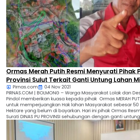
dengan pemdes agar terjalin hubungan harmonis. Dalam
permendagri …
Ormas Merah Putih Resmi Menyurati Pihak 
Provinsi Sulut Terkait Ganti Untung Lahan Mi
Pirnas.com
04 Nov 2021
Warga Pembangunan Waduk Desa Pindol
PIRNAS.COM | BOLMONG – Warga Masyarakat Lolak dan De
Bolmong
Pindol memberikan kuasa kepada pihak Ormas MERAH PUT
untuk memperjuangkan Hak lahan Masyarakat sebesar 50
Hektare yang belum di bayarkan. Hari ini pihak Ormas Resm
Surati DINAS PU PROVINSI sehubungan dengan ganti untung
lahan masyarakat yang terdampak akibat dari pembang
WADUK PINDOL. Dalam isi suratnya ormas …