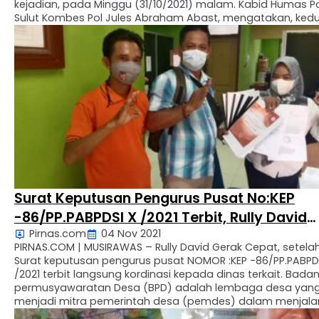
kejadian, pada Minggu (31/10/2021) malam. Kabid Humas P
Sulut Kombes Pol Jules Abraham Abast, mengatakan, ked
pelaku masing-masing berinisial YKR (17), warga Teling Ba
Tikala, dan TM (23), warga Banjer, Tikala, Manado. …
Surat Keputusan Pengurus Pusat No:KEP
-86/PP.PABPDSI X /2021 Terbit, Rully David
Pirnas.com
04 Nov 2021
Gerak Cepat
PIRNAS.COM | MUSIRAWAS – Rully David Gerak Cepat, setela
Surat keputusan pengurus pusat NOMOR :KEP -86/PP.PABPD
/2021 terbit langsung kordinasi kepada dinas terkait. Bada
permusyawaratan Desa (BPD) adalah lembaga desa yan
menjadi mitra pemerintah desa (pemdes) dalam menjal
kegiatan untuk kemajuan desa. BPD harus seiring sejalan