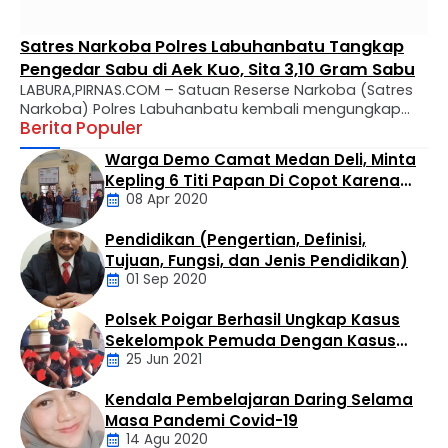
Satres Narkoba Polres Labuhanbatu Tangkap
Pengedar Sabu di Aek Kuo, Sita 3,10 Gram Sabu
LABURA,PIRNAS.COM – Satuan Reserse Narkoba (Satres
Narkoba) Polres Labuhanbatu kembali mengungkap
Berita Populer
kasus peredaran narkotika jenis sabu di wilayah
hukumnya. Seorang pria berinisial MTS alias Tebe (34)
Warga Demo Camat Medan Deli, Minta
berhasil diamankan dalam operasi yang digelar di
Kepling 6 Titi Papan Di Copot Karena
Kelurahan Bandar Selamat, Kecamatan Aek Kuo,
08 Apr 2020
Tak Perduli Sama Warganya
Kabupaten Labuhanbatu Utara, Selasa (4/8/2026)
sekitar pukul 14.30 WIB. Penangkapan dilakukan oleh Tim
Pendidikan (Pengertian, Definisi,
Opsnal Satres Narkoba …
Daerah
Tujuan, Fungsi, dan Jenis Pendidikan)
01 Sep 2020
Polsek Poigar Berhasil Ungkap Kasus
Artikel
Sekelompok Pemuda Dengan Kasus
25 Jun 2021
Pencabulan
Kendala Pembelajaran Daring Selama
Daerah
Masa Pandemi Covid-19
14 Agu 2020