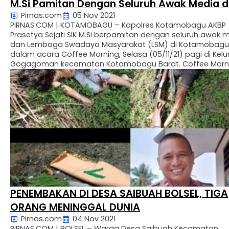
M.Si Pamitan Dengan Seluruh Awak Media 
Pirnas.com
05 Nov 2021
LSM
PIRNAS.COM | KOTAMOBAGU – Kapolres Kotamobagu AKBP
Prasetya Sejati SIK M.Si berpamitan dengan seluruh awak 
dan Lembaga Swadaya Masyarakat (LSM) di Kotamobagu
dalam acara Coffee Morning, Selasa (05/11/21) pagi di Kel
Gogagoman kecamatan Kotamobagu Barat. Coffee Morn
yang selama ini dilaksanakan oleh sejumlah organisasi
wartawan dan LSM dengan Kapolres AKBP Prasetya Sejati S
M.Si …
PENEMBAKAN DI DESA SAIBUAH BOLSEL, TIGA
ORANG MENINGGAL DUNIA
Pirnas.com
04 Nov 2021
PIRNAS.COM | BOLSEL – Warga Desa Saibuah Kecamatan