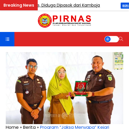
ng Etomidate, Diduga Dipasok dari Kamboja
Sa
BERITA
Home
»
Berita
»
Program “Jaksa Menyapa” Kejari