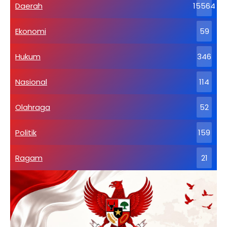
Daerah
15564
Ekonomi
59
Hukum
346
Nasional
114
Olahraga
52
Politik
159
Ragam
21