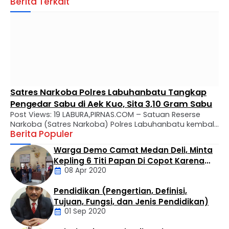
Berita Terkait
Satres Narkoba Polres Labuhanbatu Tangkap
Pengedar Sabu di Aek Kuo, Sita 3,10 Gram Sabu
Post Views: 19 LABURA,PIRNAS.COM – Satuan Reserse
Narkoba (Satres Narkoba) Polres Labuhanbatu kembali
Berita Populer
mengungkap kasus peredaran narkotika jenis sabu di
wilayah hukumnya. Seorang pria berinisial MTS alias
Warga Demo Camat Medan Deli, Minta
Tebe (34) berhasil diamankan dalam operasi yang
Kepling 6 Titi Papan Di Copot Karena
digelar di Kelurahan Bandar Selamat, Kecamatan Aek
08 Apr 2020
Tak Perduli Sama Warganya
Kuo, Kabupaten Labuhanbatu Utara, Selasa (4/8/2026)
sekitar pukul 14.30 WIB. Penangkapan dilakukan oleh Tim
Pendidikan (Pengertian, Definisi,
…
Daerah
Tujuan, Fungsi, dan Jenis Pendidikan)
01 Sep 2020