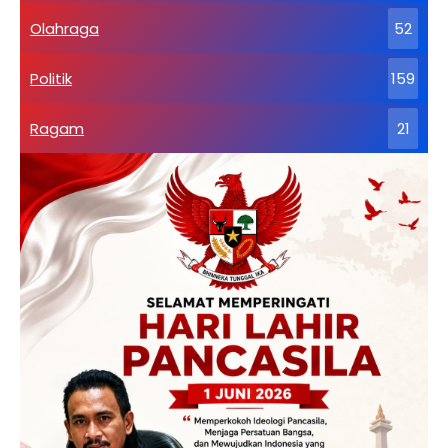
Olahraga
52
Politik
159
Ragam
21