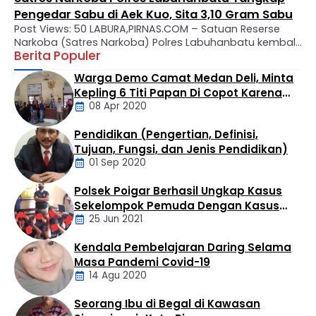
Pengedar Sabu di Aek Kuo, Sita 3,10 Gram Sabu
Post Views: 50 LABURA,PIRNAS.COM – Satuan Reserse
Narkoba (Satres Narkoba) Polres Labuhanbatu kembali
Berita Populer
mengungkap kasus peredaran narkotika jenis sabu di
wilayah hukumnya. Seorang pria berinisial MTS alias
Warga Demo Camat Medan Deli, Minta
Tebe (34) berhasil diamankan dalam operasi yang
Kepling 6 Titi Papan Di Copot Karena
digelar di Kelurahan Bandar Selamat, Kecamatan Aek
08 Apr 2020
Tak Perduli Sama Warganya
Kuo, Kabupaten Labuhanbatu Utara, Selasa (4/8/2026)
sekitar pukul 14.30 WIB. Penangkapan dilakukan oleh Tim
Pendidikan (Pengertian, Definisi,
…
Daerah
Tujuan, Fungsi, dan Jenis Pendidikan)
01 Sep 2020
Polsek Poigar Berhasil Ungkap Kasus
Artikel
Sekelompok Pemuda Dengan Kasus
25 Jun 2021
Pencabulan
Kendala Pembelajaran Daring Selama
Daerah
Masa Pandemi Covid-19
14 Agu 2020
Seorang Ibu di Begal di Kawasan
Artikel