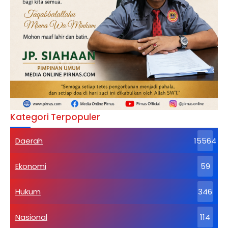
Kategori Terpopuler
Daerah
15564
Ekonomi
59
Hukum
346
Nasional
114