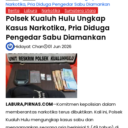
Narkotika, Pria Diduga Pengedar Sabu Diamankan
Berita
Labura
Narkotika
Sumatera Utara
Polsek Kualuh Hulu Ungkap
Kasus Narkotika, Pria Diduga
Pengedar Sabu Diamankan
Hidayat Chan
01 Jun 2026
LABURA,PIRNAS.COM
—Komitmen kepolisian dalam
memberantas narkotika terus dibuktikan. Kali ini, Polsek
Kualuh Hulu mengungkap kasus sabu dan
mengamankan seorang pria berinisial S (49 tahun) di