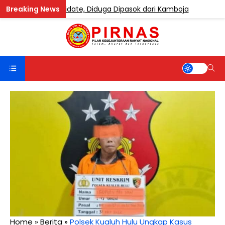
ndung Etomidate, Diduga Dipasok dari Kamboja
BERITA
Home
»
Berita
»
Polsek Kualuh Hulu Ungkap Kasus