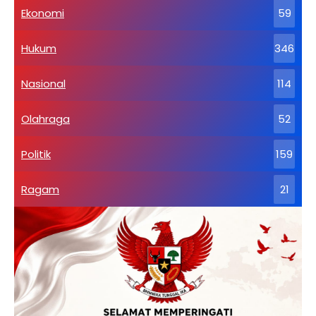
Ekonomi
59
Hukum
346
Nasional
114
Olahraga
52
Politik
159
Ragam
21