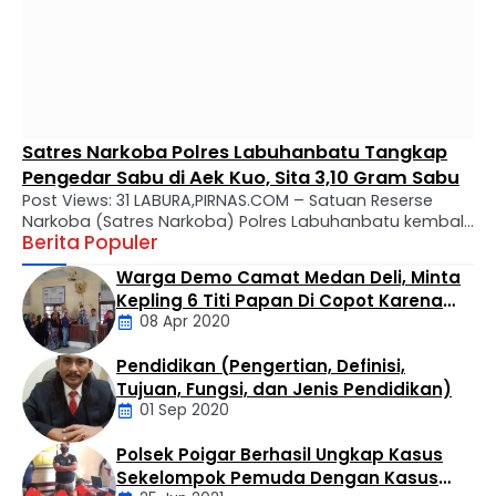
Satres Narkoba Polres Labuhanbatu Tangkap
Pengedar Sabu di Aek Kuo, Sita 3,10 Gram Sabu
Post Views: 31 LABURA,PIRNAS.COM – Satuan Reserse
Narkoba (Satres Narkoba) Polres Labuhanbatu kembali
Berita Populer
mengungkap kasus peredaran narkotika jenis sabu di
wilayah hukumnya. Seorang pria berinisial MTS alias
Warga Demo Camat Medan Deli, Minta
Tebe (34) berhasil diamankan dalam operasi yang
Kepling 6 Titi Papan Di Copot Karena
digelar di Kelurahan Bandar Selamat, Kecamatan Aek
08 Apr 2020
Tak Perduli Sama Warganya
Kuo, Kabupaten Labuhanbatu Utara, Selasa (4/8/2026)
sekitar pukul 14.30 WIB. Penangkapan dilakukan oleh Tim
Pendidikan (Pengertian, Definisi,
…
Daerah
Tujuan, Fungsi, dan Jenis Pendidikan)
01 Sep 2020
Polsek Poigar Berhasil Ungkap Kasus
Artikel
Sekelompok Pemuda Dengan Kasus