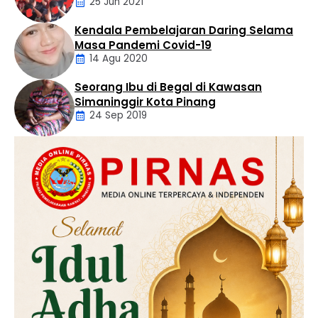
25 Jun 2021
Pencabulan
Kendala Pembelajaran Daring Selama
Daerah
Masa Pandemi Covid-19
14 Agu 2020
Seorang Ibu di Begal di Kawasan
Artikel
Simaninggir Kota Pinang
24 Sep 2019
Daerah
Hukum
Kriminal
Labusel