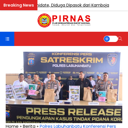
andung Etomidate, Diduga Dipasok dari Kamboja
BERIT
Home
»
Berita
»
Polres Labuhanbatu Konferensi Pers