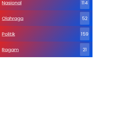
Nasional
114
Olahraga
52
Politik
159
Ragam
21