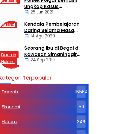
Polsek Poigar Berhasil
Daerah
Ungkap Kasus
25 Jun 2021
Sekelompok Pemuda
Dengan Kasus
Kendala Pembelajaran
Artikel
Pencabulan
Daring Selama Masa
14 Agu 2020
Pandemi Covid-19
Seorang Ibu di Begal di
Kawasan Simaninggir
Daerah
24 Sep 2019
Kota Pinang
Hukum
Kriminal
Labusel
Kategori Terpopuler
Daerah
15564
Ekonomi
59
Hukum
346