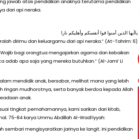
ng jawab atas pendidikan anaknya terutama pendidikan
 dari api neraka.
ياأيها الذين آمنوا قوا أنفسكم وأهليكم نارا
alah dirimu dan keluargamu dari api neraka.” (At-Tahrim: 6)
 “Wajib bagi orangtua mengajarkan agama dan kebaikan
 adab apa saja yang mereka butuhkan.” (Al-Jami’ Li
alam mendidik anak, bersabar, melihat mana yang lebih
h ringan mudhorotnya, serta banyak berdoa kepada Allah
keadaan anak.
esuai tingkat pemahamannya, kami sarikan dari kitab,
 hal. 75-84 karya Ummu Abdillah Al-Wadi’iyyah:
 sembari mengisyaratkan jarinya ke langit. Ini pendidikan