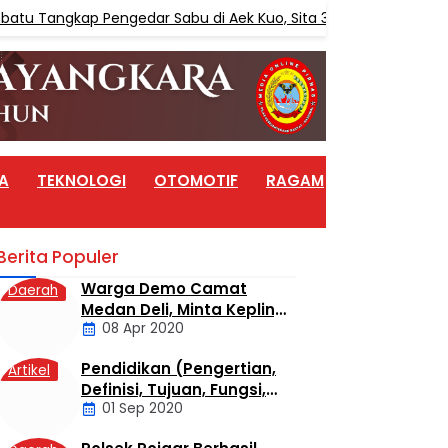
Tangkap Pengedar Sabu di Aek Kuo, Sita 3,10 Gram Sabu
A
TEKNOLOGI
OTOMOTIF
RAGAM
ARTIKEL
Berita Populer
Warga Demo Camat
Daerah
Medan Deli, Minta Kepling
08 Apr 2020
6 Titi Papan Di Copot
Karena Tak Perduli Sama
Pendidikan (Pengertian,
Artikel
Warganya
Definisi, Tujuan, Fungsi,
01 Sep 2020
dan Jenis Pendidikan)