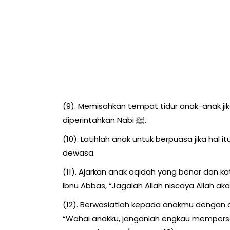
(9). Memisahkan tempat tidur anak-anak j
diperintahkan Nabi ﷺ.
(10). Latihlah anak untuk berpuasa jika hal
dewasa.
(11). Ajarkan anak aqidah yang benar dan katakanl
Ibnu Abbas, “Jagalah Allah niscaya Allah ak
(12). Berwasiatlah kepada anakmu dengan 
“Wahai anakku, janganlah engkau mempersek