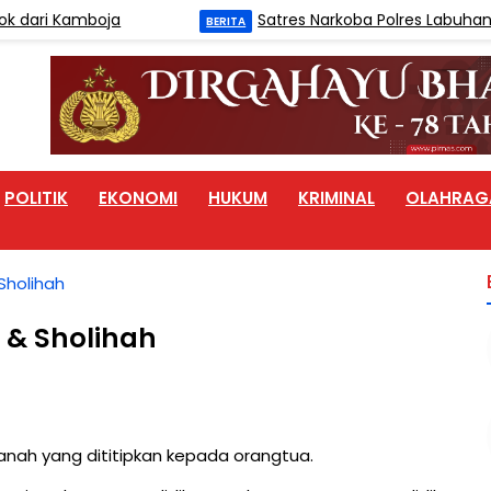
i Kamboja
Satres Narkoba Polres Labuhanbatu 
BERITA
POLITIK
EKONOMI
HUKUM
KRIMINAL
OLAHRAG
 Sholihah
 & Sholihah
anah yang dititipkan kepada orangtua.