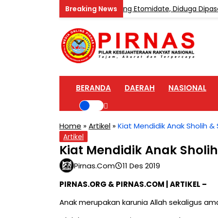
Home Industri Vape Mengandung Etomidate, Diduga Dipasok dar
BERANDA
DAERAH
NASIONAL
Home
»
Artikel
»
Kiat Mendidik Anak Sholih &
Artikel
Kiat Mendidik Anak Sholih
Pirnas.com
11 Des 2019
PIRNAS.ORG & PIRNAS.COM | ARTIKEL –
Anak merupakan karunia Allah sekaligus am