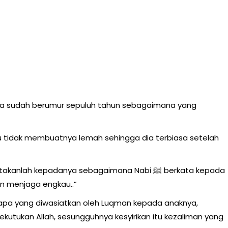
ika sudah berumur sepuluh tahun sebagaimana yang
 itu tidak membuatnya lemah sehingga dia terbiasa setelah
ah kepadanya sebagaimana Nabi ﷺ berkata kepada
an menjaga engkau..”
apa yang diwasiatkan oleh Luqman kepada anaknya,
utukan Allah, sesungguhnya kesyirikan itu kezaliman yang