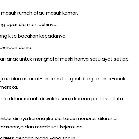
dak masuk rumah atau masuk kamar.
rang agar dia menjauhinya.
yang kita bacakan kepadanya.
 dengan dunia.
ajari anak untuk menghafal meski hanya satu ayat setiap
engkau biarkan anak-anakmu bergaul dengan anak-anak
 mereka.
da di luar rumah di waktu senja karena pada saat itu
bur dirinya karena jika dia terus menerus dilarang
cerdasannya dan membuat kejemuan.
jelis dengan orang yang sholih.