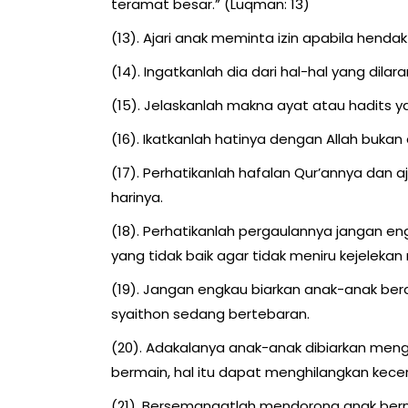
teramat besar.” (Luqman: 13)
(13). Ajari anak meminta izin apabila hen
(14). Ingatkanlah dia dari hal-hal yang dila
(15). Jelaskanlah makna ayat atau hadits 
(16). Ikatkanlah hatinya dengan Allah bukan
(17). Perhatikanlah hafalan Qur’annya dan 
harinya.
(18). Perhatikanlah pergaulannya jangan 
yang tidak baik agar tidak meniru kejelekan
(19). Jangan engkau biarkan anak-anak bera
syaithon sedang bertebaran.
(20). Adakalanya anak-anak dibiarkan menghi
bermain, hal itu dapat menghilangkan ke
(21). Bersemangatlah mendorong anak berma