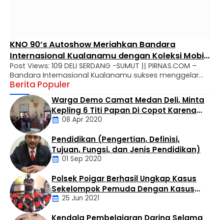
KNO 90’s Autoshow Meriahkan Bandara
Internasional Kualanamu dengan Koleksi Mobil
Post Views: 109 DELI SERDANG -SUMUT || PIRNAS.COM –
Klasik Era 1990-an
Bandara Internasional Kualanamu sukses menggelar
Berita Populer
KNO 90’s Autoshow, sebuah ajang pameran mobil klasik
era 1990-an yang berlangsung selama tiga hari, mulai
Warga Demo Camat Medan Deli, Minta
16 hingga 18 Oktober 2025. Kegiatan ini menampilkan
Kepling 6 Titi Papan Di Copot Karena
lebih dari 200 unit mobil klasik yang dipamerkan dengan
08 Apr 2020
Tak Perduli Sama Warganya
tata letak menarik dan berhasil menyedot perhatian
para pengunjung …
Pendidikan (Pengertian, Definisi,
Daerah
Tujuan, Fungsi, dan Jenis Pendidikan)
01 Sep 2020
Polsek Poigar Berhasil Ungkap Kasus
Artikel
Sekelompok Pemuda Dengan Kasus
25 Jun 2021
Pencabulan
Kendala Pembelajaran Daring Selama