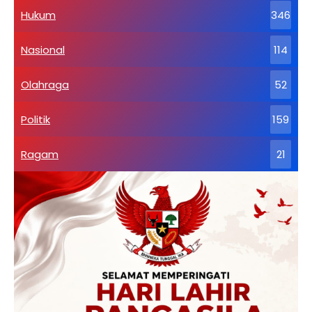
Hukum
346
Nasional
114
Olahraga
52
Politik
159
Ragam
21