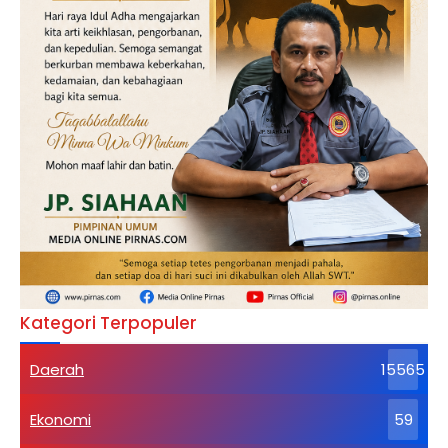
Kategori Terpopuler
Daerah
15565
Ekonomi
59