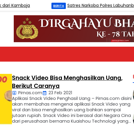
Kamboja
Satres Narkoba Polres Labuhanbatu Ta
BERITA
Snack Video Bisa Menghasilkan Uang,
Berikut Caranya
Pirnas.com
23 Feb 2021
Aplikasi Snack Video Penghasil Uang – Pirnas.com disini
akan membahas mengenai aplikasi Snack Video yang
viral dan bisa menghasilkan uang bahkan sampai
jutaan rupiah. Snack Video ini berasal dari Negara Cina
dari perusahaan bernama Kuaishou Technologi yang
didukung oleh raksasa Tencent Holding sebagai
investor. Aplikasi Snack Video adalah aplikasi video