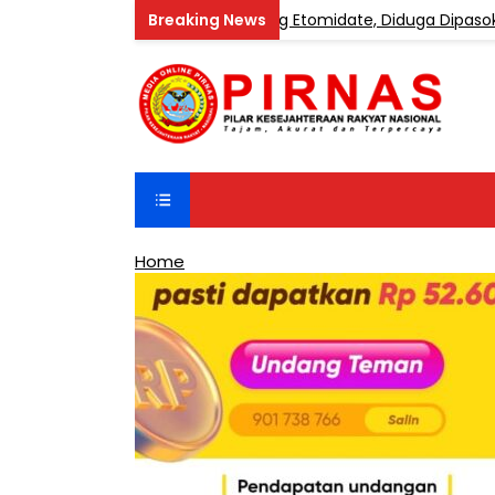
me Industri Vape Mengandung Etomidate, Diduga Dipasok dari 
Home