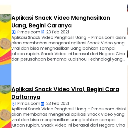
pendek, kita dapat aktualisasikan bakat …
Aplikasi Snack Video Menghasilkan
Uang, Begini Caranya
Pirnas.com
23 Feb 2021
Aplikasi Snack Video Penghasil Uang – Pirnas.com disini
akan membahas mengenai aplikasi Snack Video yang
viral dan bisa menghasilkan uang bahkan sampai
jutaan rupiah. Snack Video ini berasal dari Negara Cina
dari perusahaan bernama Kuaishou Technologi yang
didukung oleh raksasa Tencent Holding sebagai
investor. Aplikasi Snack Video adalah aplikasi video
pendek, kita dapat aktualisasikan bakat …
Aplikasi Snack Video Viral, Begini Cara
Daftarnya
Pirnas.com
23 Feb 2021
Aplikasi Snack Video Penghasil Uang – Pirnas.com disini
akan membahas mengenai aplikasi Snack Video yang
viral dan bisa menghasilkan uang bahkan sampai
jutaan rupiah. Snack Video ini berasal dari Negara Cina