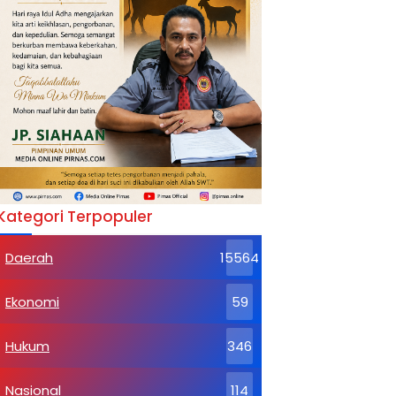
Kategori Terpopuler
Daerah
15564
Ekonomi
59
Hukum
346
Nasional
114