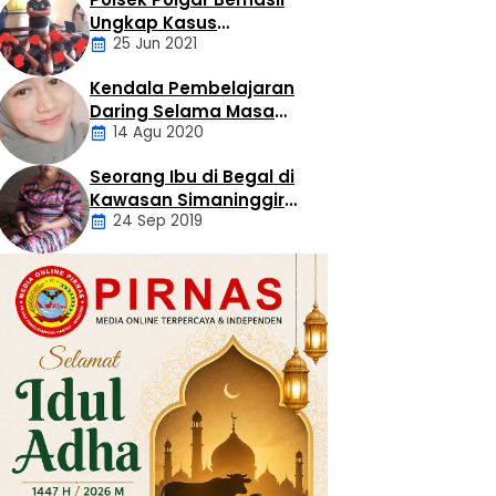
Artikel
Ungkap Kasus
25 Jun 2021
Sekelompok Pemuda
Dengan Kasus
Kendala Pembelajaran
Pencabulan
Daerah
Daring Selama Masa
14 Agu 2020
Pandemi Covid-19
Seorang Ibu di Begal di
Artikel
Kawasan Simaninggir
24 Sep 2019
Kota Pinang
Daerah
Hukum
Kriminal
Labusel