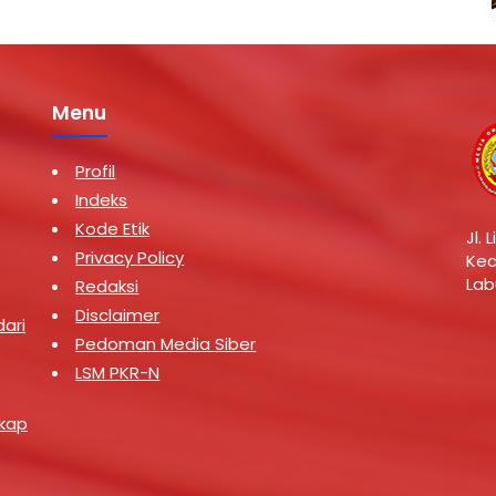
Menu
Profil
Indeks
Kode Etik
Jl.
Privacy Policy
Kec
Lab
Redaksi
Disclaimer
ari
Pedoman Media Siber
LSM PKR-N
gkap