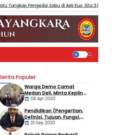
ngkap Pengedar Sabu di Aek Kuo, Sita 3,10 Gram Sabu
Berita Populer
Warga Demo Camat
Medan Deli, Minta Kepling
08 Apr 2020
6 Titi Papan Di Copot
Karena Tak Perduli Sama
Pendidikan (Pengertian,
Warganya
Daerah
Definisi, Tujuan, Fungsi,
01 Sep 2020
dan Jenis Pendidikan)
Polsek Poigar Berhasil