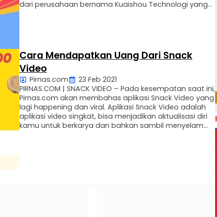
dari perusahaan bernama Kuaishou Technologi yang
didukung oleh raksasa Tencent Holding sebagai
investor. Aplikasi Snack Video adalah aplikasi video
pendek, kita dapat aktualisasikan bakat …
Cara Mendapatkan Uang Dari Snack
Video
Pirnas.com
23 Feb 2021
PIRNAS.COM | SNACK VIDEO – Pada kesempatan saat ini,
Pirnas.com akan membahas aplikasi Snack Video yang
lagi happening dan viral. Aplikasi Snack Video adalah
aplikasi video singkat, bisa menjadikan aktualisasi diri
kamu untuk berkarya dan bahkan sambil menyelam
minum air sekaligus kamu bisa mendapatkan uang
jutaan rupiah perbulannya bahkan bisa dicairkan tiap
hari ke aplikasi …