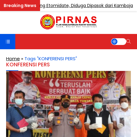
ape Mengandung Etomidate, Diduga Dipasok dari Kamboja
Home
»
Tags "KONFERENSI PERS"
KONFERENSI PERS