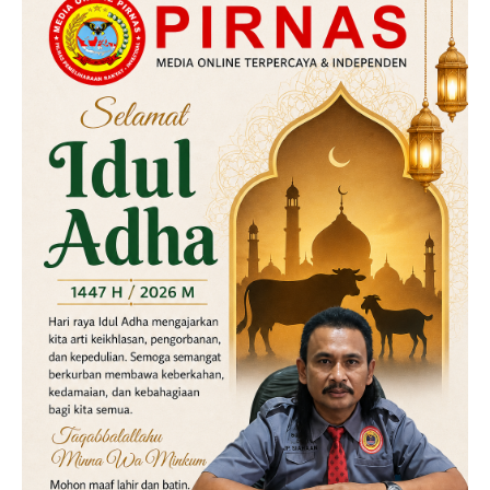
Hukum
Kriminal
Labusel