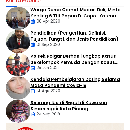
Berita Populer
kasus peredaran narkotika jenis sabu di wilayah
hukumnya. Seorang pria berinisial MTS alias Tebe (34)
Warga Demo Camat Medan Deli, Minta
berhasil diamankan dalam operasi yang digelar di
Kepling 6 Titi Papan Di Copot Karena
Kelurahan Bandar Selamat, Kecamatan Aek Kuo,
08 Apr 2020
Tak Perduli Sama Warganya
Kabupaten Labuhanbatu Utara, Selasa (4/8/2026)
sekitar pukul 14.30 WIB. Penangkapan dilakukan oleh Tim
Pendidikan (Pengertian, Definisi,
Opsnal Satres Narkoba …
Daerah
Tujuan, Fungsi, dan Jenis Pendidikan)
01 Sep 2020
Polsek Poigar Berhasil Ungkap Kasus
Artikel
Sekelompok Pemuda Dengan Kasus
25 Jun 2021
Pencabulan
Kendala Pembelajaran Daring Selama
Daerah
Masa Pandemi Covid-19
14 Agu 2020
Seorang Ibu di Begal di Kawasan
Artikel
Simaninggir Kota Pinang
24 Sep 2019
Daerah