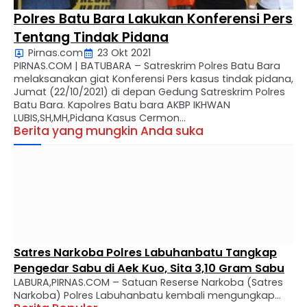
Polres Batu Bara Lakukan Konferensi Pers
Tentang Tindak Pidana
Pirnas.com
23 Okt 2021
PIRNAS.COM | BATUBARA – Satreskrim Polres Batu Bara
melaksanakan giat Konferensi Pers kasus tindak pidana,
Jumat (22/10/2021) di depan Gedung Satreskrim Polres
Batu Bara. Kapolres Batu bara AKBP IKHWAN
LUBIS,SH,MH,Pidana Kasus Cermon
Berita yang mungkin Anda suka
Jum,at/22/10/21/Pirnas Com Giat Polres Batu Bara
melaksanakan Konferensi Pers Kasus Tindak Pidana
oleh Satuan Reskrim Polres Batu Bara. Kegiataan
Dihadiri, Kapolres Batu Bara, …
Satres Narkoba Polres Labuhanbatu Tangkap
Pengedar Sabu di Aek Kuo, Sita 3,10 Gram Sabu
LABURA,PIRNAS.COM – Satuan Reserse Narkoba (Satres
Narkoba) Polres Labuhanbatu kembali mengungkap