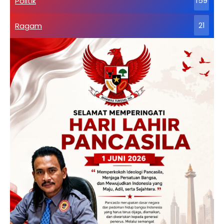
Politik
159
Ragam
21