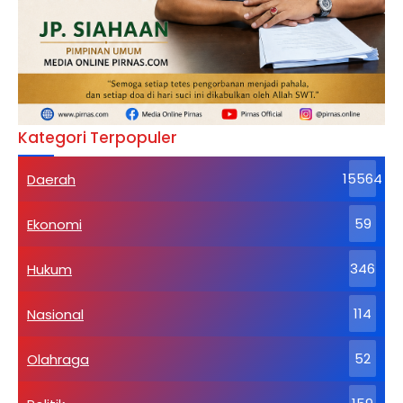
Kategori Terpopuler
Daerah
15564
Ekonomi
59
Hukum
346
Nasional
114
Olahraga
52