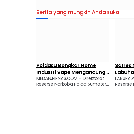
Berita yang mungkin Anda suka
Poldasu Bongkar Home
Satres 
Industri Vape Mengandung
Labuha
MEDAN,PIRNAS.COM – Direktorat
LABURA,
Etomidate, Diduga Dipasok
Penged
Reserse Narkoba Polda Sumatera
Reserse 
dari Kamboja
Sita 3,
Utara mengungkap praktik home
Narkoba
industri yang memproduksi liquid
kembali
vape mengandung etomidate,
peredara
narkotika golongan II.
wilayah 
Pengungkapan tersebut menjadi
berinisi
salah satu langkah serius
berhasi
kepolisian dalam menindak
operasi 
peredaran narkotika dengan
Bandar 