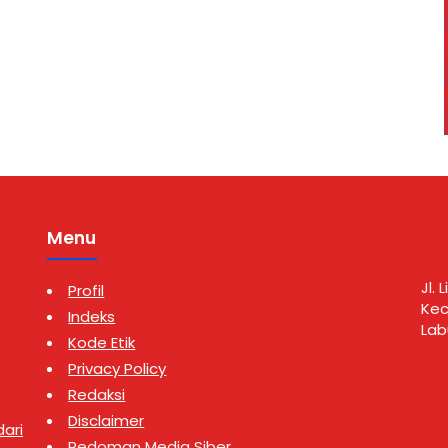
bupaten Labuhanbatu
(4/8/2026) sekitar pukul 23.30
elasa (4/8/2026) sekitar
WIB. Pengungkapan kasus
.30 WIB. Penangkapan
tersebut dipimpin Kanit I Satres
n oleh Tim Opsnal Satres
Narkoba Polres Labuhanbatu
 …
bersama personel, yakni Ipda
Sastrawan …
Menu
Jl.
Profil
Kec
Indeks
Lab
Kode Etik
Privacy Policy
Redaksi
Disclaimer
ari
Pedoman Media Siber