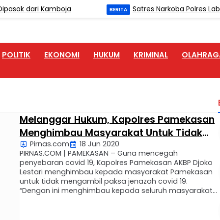
asok dari Kamboja
Satres Narkoba Polres Labu
BERITA
POLITIK
EKONOMI
HUKUM
KRIMINAL
OLAHRAG
Melanggar Hukum, Kapolres Pamekasan
Menghimbau Masyarakat Untuk Tidak
Pirnas.com
18 Jun 2020
Mengambil Paksa Jenazah Covid-19
PIRNAS.COM | PAMEKASAN – Guna mencegah
penyebaran covid 19, Kapolres Pamekasan AKBP Djoko
Lestari menghimbau kepada masyarakat Pamekasan
untuk tidak mengambil paksa jenazah covid 19.
“Dengan ini menghimbau kepada seluruh masyarakat
Kabupaten Pamekasan untuk bersama-sama
mencegah penyebaran Covid-19, diantaranya dengan
matuhi protokol penanganan Covid-19 yang dilakukan