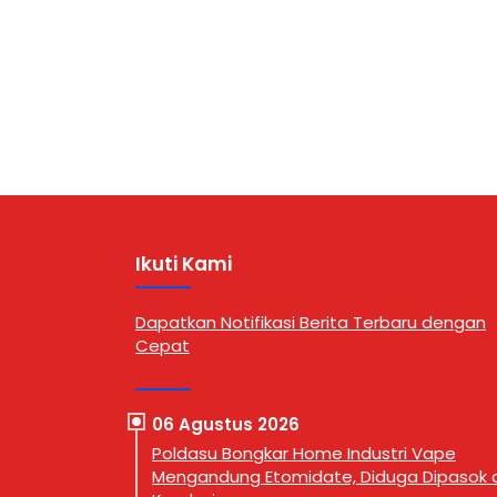
modus baru yang menyasar
Kuo, Ka
kalangan masyarakat melalui
Utara, S
rokok elektronik (vape). Kasus
pukul 14
tersebut dipaparkan dalam
dilakuka
konferensi pers yang digelar di
Narkoba
Kantor Direktorat …
Ikuti Kami
Dapatkan Notifikasi Berita Terbaru dengan
Cepat
06 Agustus 2026
Poldasu Bongkar Home Industri Vape
Mengandung Etomidate, Diduga Dipasok d