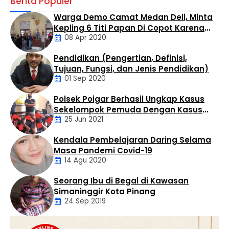
Berita Populer
kasus peredaran narkotika jenis sabu di wilayah
hukumnya. Seorang pria berinisial MTS alias Tebe (34)
Warga Demo Camat Medan Deli, Minta
berhasil diamankan dalam operasi yang digelar di
Kepling 6 Titi Papan Di Copot Karena
Kelurahan Bandar Selamat, Kecamatan Aek Kuo,
08 Apr 2020
Tak Perduli Sama Warganya
Kabupaten Labuhanbatu Utara, Selasa (4/8/2026)
sekitar pukul 14.30 WIB. Penangkapan dilakukan oleh Tim
Pendidikan (Pengertian, Definisi,
Opsnal Satres Narkoba …
Daerah
Tujuan, Fungsi, dan Jenis Pendidikan)
01 Sep 2020
Polsek Poigar Berhasil Ungkap Kasus
Artikel
Sekelompok Pemuda Dengan Kasus
25 Jun 2021
Pencabulan
Kendala Pembelajaran Daring Selama
Daerah
Masa Pandemi Covid-19
14 Agu 2020
Seorang Ibu di Begal di Kawasan
Artikel
Simaninggir Kota Pinang
24 Sep 2019
Daerah