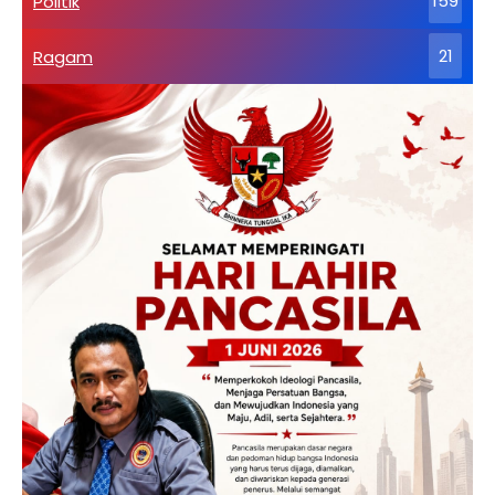
Politik
159
Ragam
21