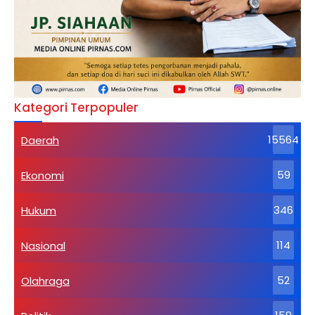
Kategori Terpopuler
Daerah
15564
Ekonomi
59
Hukum
346
Nasional
114
Olahraga
52