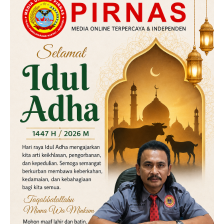
Hukum
Kriminal
Labusel