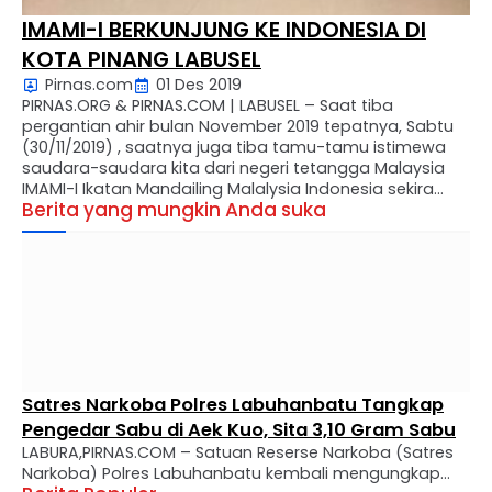
IMAMI-I BERKUNJUNG KE INDONESIA DI
KOTA PINANG LABUSEL
Pirnas.com
01 Des 2019
PIRNAS.ORG & PIRNAS.COM | LABUSEL – Saat tiba
pergantian ahir bulan November 2019 tepatnya, Sabtu
(30/11/2019) , saatnya juga tiba tamu-tamu istimewa
saudara-saudara kita dari negeri tetangga Malaysia
IMAMI-I Ikatan Mandailing Malalysia Indonesia sekira
Berita yang mungkin Anda suka
pukul 23.00 WIB di Hotel Grand Suma Blok Songo,
kelurahan Kotapinang, Kecamatan KotaPinang ,
Kabupaten Labuhanbatu Selatan, Sumatera Utara.
Kedatangan Rombongan IMAM-I …
Satres Narkoba Polres Labuhanbatu Tangkap
Pengedar Sabu di Aek Kuo, Sita 3,10 Gram Sabu
LABURA,PIRNAS.COM – Satuan Reserse Narkoba (Satres
Narkoba) Polres Labuhanbatu kembali mengungkap