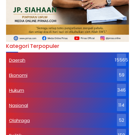
Kategori Terpopuler
Daerah
15565
Ekonomi
59
Hukum
346
Nasional
114
Olahraga
52