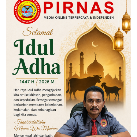
Hukum
Kriminal
Labusel