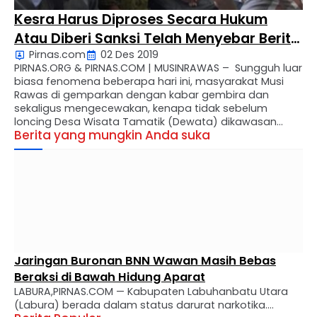
Kesra Harus Diproses Secara Hukum
Atau Diberi Sanksi Telah Menyebar Berita
Pirnas.com
02 Des 2019
Hoax
PIRNAS.ORG & PIRNAS.COM | MUSINRAWAS – Sungguh luar
biasa fenomena beberapa hari ini, masyarakat Musi
Rawas di gemparkan dengan kabar gembira dan
sekaligus mengecewakan, kenapa tidak sebelum
loncing Desa Wisata Tamatik (Dewata) dikawasan
Berita yang mungkin Anda suka
Srimulyo banyak akun fb mau pun aku lain nya
terkhusus akun bagian kesra menyebar kan berita-
berita hoax. Bahwasanya di Musi Rawas ada kawasan …
Jaringan Buronan BNN Wawan Masih Bebas
Beraksi di Bawah Hidung Aparat
LABURA,PIRNAS.COM — Kabupaten Labuhanbatu Utara
(Labura) berada dalam status darurat narkotika.