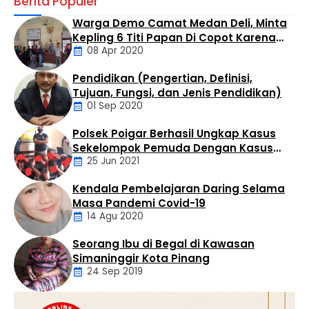
Berita Populer
Bandar besar buronan BNN, Hadi Qurniawan
Simangunsong alias Wawan, diduga masih leluasa
Warga Demo Camat Medan Deli, Minta
mengendalikan kerajaan hitam sabu di wilayah Kualuh
Kepling 6 Titi Papan Di Copot Karena
Selatan dan Kualuh Hulu melalui kaki tangannya, meski
08 Apr 2020
Tak Perduli Sama Warganya
telah berstatus Daftar Pencarian Orang (DPO).
Berdasarkan investigasi warga, gurita bisnis haram ini
Pendidikan (Pengertian, Definisi,
beroperasi tanpa tersentuh di …
Daerah
Tujuan, Fungsi, dan Jenis Pendidikan)
01 Sep 2020
Polsek Poigar Berhasil Ungkap Kasus
Artikel
Sekelompok Pemuda Dengan Kasus
25 Jun 2021
Pencabulan
Kendala Pembelajaran Daring Selama
Daerah
Masa Pandemi Covid-19
14 Agu 2020
Seorang Ibu di Begal di Kawasan
Artikel
Simaninggir Kota Pinang
24 Sep 2019
Daerah