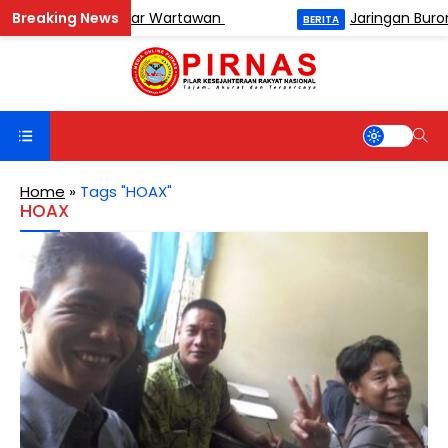
men Catur Antar Wartawan
Jaringan Buronan 
BERITA
Home
»
Tags "HOAX"
HOAX