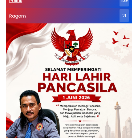
Politik
159
Ragam
21