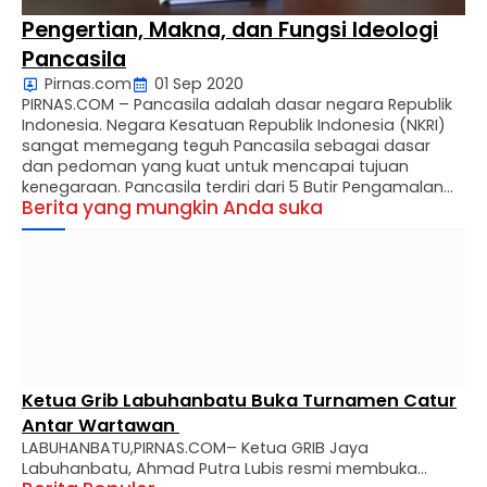
Pengertian, Makna, dan Fungsi Ideologi
Pancasila
Pirnas.com
01 Sep 2020
PIRNAS.COM – Pancasila adalah dasar negara Republik
Indonesia. Negara Kesatuan Republik Indonesia (NKRI)
sangat memegang teguh Pancasila sebagai dasar
dan pedoman yang kuat untuk mencapai tujuan
kenegaraan. Pancasila terdiri dari 5 Butir Pengamalan
Berita yang mungkin Anda suka
Pancasila Berdasarkan Ketetapan MPR No.II/MPR/1978
Ketuhanan Yang Maha Esa Kemanusiaan yang adil dan
beradab Persatuan Indonesia Kerakyatan yang
dipimpin oleh hikmat kebijaksanaan …
Ketua Grib Labuhanbatu Buka Turnamen Catur
Antar Wartawan
LABUHANBATU,PIRNAS.COM– Ketua GRIB Jaya
Labuhanbatu, Ahmad Putra Lubis resmi membuka