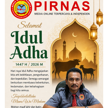
Hukum
Kriminal
Labusel