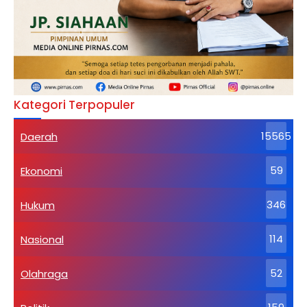
Kategori Terpopuler
Daerah
15565
Ekonomi
59
Hukum
346
Nasional
114
Olahraga
52