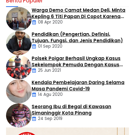
Berita Populer
turnamen catur antar wartawan yang dilaksanakan di
Cafe Marsuo Jalan Aek Tapa Rantauprapat pada
Warga Demo Camat Medan Deli, Minta
Sabtu pagi (8/8/2026). Turnamen catur ini untuk
Kepling 6 Titi Papan Di Copot Karena
menyambut HUT RI ke-81 dan diikuti oleh 42 peserta dari
08 Apr 2020
Tak Perduli Sama Warganya
berbagai media. “Menyambut HUT RI, mari kita
tingkatkan silaturahmi dan sportifitas olahraga,” kata
Pendidikan (Pengertian, Definisi,
Putra …
Daerah
Tujuan, Fungsi, dan Jenis Pendidikan)
01 Sep 2020
Polsek Poigar Berhasil Ungkap Kasus
Artikel
Sekelompok Pemuda Dengan Kasus
25 Jun 2021
Pencabulan
Kendala Pembelajaran Daring Selama
Daerah
Masa Pandemi Covid-19
14 Agu 2020
Seorang Ibu di Begal di Kawasan
Artikel
Simaninggir Kota Pinang
24 Sep 2019
Daerah