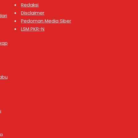
Redaksi
Disclaimer
ari
Pedoman Media Siber
LSM PKR-N
gkap
abu
u
ya