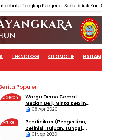
anbatu Tangkap Pengedar Sabu di Aek Kuo, Sita 3,10 Gram Sabu
A
TEKNOLOGI
OTOMOTIF
RAGAM
ARTIKEL
Berita Populer
Warga Demo Camat
Daerah
Medan Deli, Minta Kepling
08 Apr 2020
6 Titi Papan Di Copot
Karena Tak Perduli Sama
Pendidikan (Pengertian,
Artikel
Warganya
Definisi, Tujuan, Fungsi,
01 Sep 2020
dan Jenis Pendidikan)