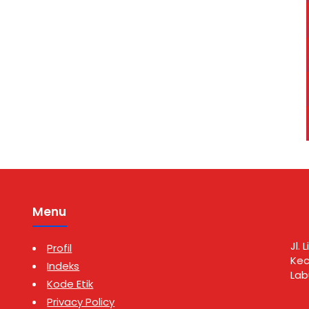
diamankan dalam
Dusun I, Desa Belongkut,
ng digelar di Kelurahan
Kecamatan Marbau, Kabupaten
lamat, Kecamatan Aek
Labuhanbatu Utara, Selasa
paten Labuhanbatu
(4/8/2026) sekitar pukul 23.30
asa (4/8/2026) sekitar
WIB. Pengungkapan kasus
30 WIB. Penangkapan
tersebut dipimpin Kanit I Satres
oleh Tim Opsnal Satres
Narkoba Polres Labuhanbatu
bersama personel, yakni Ipda
Sastrawan …
Menu
Jl.
Profil
Kec
Indeks
Lab
Kode Etik
Privacy Policy