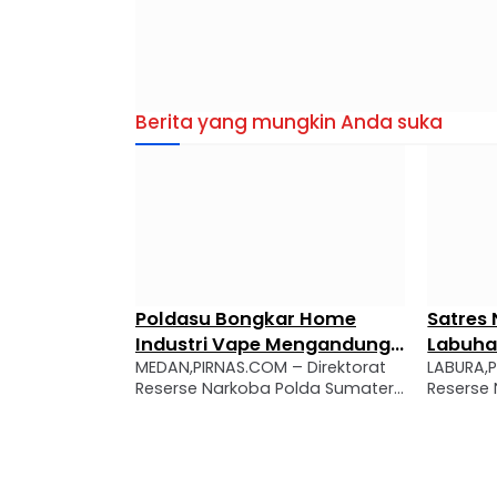
Berita yang mungkin Anda suka
Poldasu Bongkar Home
Satres N
Industri Vape Mengandung
Labuhan
MEDAN,PIRNAS.COM – Direktorat
LABURA,PI
Etomidate, Diduga Dipasok
Pengedar
Reserse Narkoba Polda Sumatera
Reserse N
dari Kamboja
Sita 3,1
Utara mengungkap praktik home
Narkoba) 
industri yang memproduksi liquid
kembali 
vape mengandung etomidate,
peredaran 
narkotika golongan II.
wilayah h
Pengungkapan tersebut menjadi
berinisial