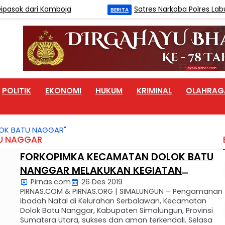
asok dari Kamboja
Satres Narkoba Polres Labuh
BERITA
POLITIK
EKONOMI
HUKUM
KRIMINAL
OLAHRAG
OK BATU NAGGAR"
U NAGGAR
FORKOPIMKA KECAMATAN DOLOK BATU
NANGGAR MELAKUKAN KEGIATAN
Pirnas.com
26 Des 2019
PATROLI KEAMANAN DI RUMAH IBADAH
PIRNAS.COM & PIRNAS.ORG | SIMALUNGUN – Pengamanan
KRISTIANI DI KELURAHAN SERBALAWAN
ibadah Natal di Kelurahan Serbalawan, Kecamatan
Dolok Batu Nanggar, Kabupaten Simalungun, Provinsi
Sumatera Utara, sukses dan aman terkendali. Selasa