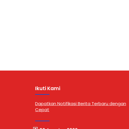
salah satu langkah serius
berhasil 
kepolisian dalam menindak
operasi ya
peredaran narkotika dengan
Bandar Se
modus baru yang menyasar
Kuo, Kabu
kalangan masyarakat melalui
Utara, Sel
rokok elektronik (vape). Kasus
pukul 14.
tersebut dipaparkan dalam
dilakukan 
konferensi pers yang digelar di
Narkoba …
Kantor Direktorat …
Ikuti Kami
Dapatkan Notifikasi Berita Terbaru dengan
Cepat