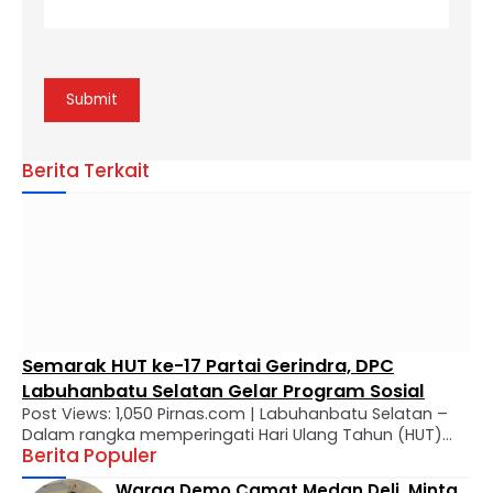
Berita Terkait
Semarak HUT ke-17 Partai Gerindra, DPC
Labuhanbatu Selatan Gelar Program Sosial
Post Views: 1,050 Pirnas.com | Labuhanbatu Selatan –
Dalam rangka memperingati Hari Ulang Tahun (HUT)
Berita Populer
ke-17 Partai Gerindra, Dewan Pimpinan Cabang (DPC)
Gerindra Labuhanbatu Selatan mengadakan
Warga Demo Camat Medan Deli, Minta