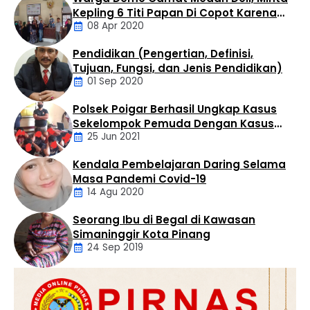
serangkaian kegiatan sosial yang memberikan
Kepling 6 Titi Papan Di Copot Karena
manfaat langsung bagi masyarakat. Acara ini
08 Apr 2020
Tak Perduli Sama Warganya
berlangsung pada Selasa, 6 Februari 2025, di Kota
Pinang dan dihadiri oleh seluruh pengurus dan berbagai
Pendidikan (Pengertian, Definisi,
elemen masyarakat. …
Daerah
Tujuan, Fungsi, dan Jenis Pendidikan)
01 Sep 2020
Polsek Poigar Berhasil Ungkap Kasus
Artikel
Sekelompok Pemuda Dengan Kasus
25 Jun 2021
Pencabulan
Kendala Pembelajaran Daring Selama
Daerah
Masa Pandemi Covid-19
14 Agu 2020
Seorang Ibu di Begal di Kawasan
Artikel
Simaninggir Kota Pinang
24 Sep 2019
Daerah
Hukum