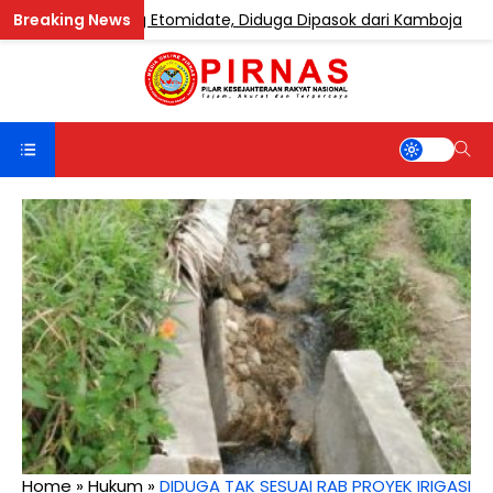
 Mengandung Etomidate, Diduga Dipasok dari Kamboja
Home
»
Hukum
»
DIDUGA TAK SESUAI RAB PROYEK IRIGASI