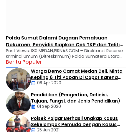
Polda Sumut Dalami Dugaan Pemalsuan
Dokumen, Penyidik Siapkan Cek TKP dan Teliti
Post Views: 180 MEDAN,PIRNAS.COM – Direktorat Reserse
Sejumlah Bukti
Kriminal Umum (Ditreskrimum) Polda Sumatera Utara
Berita Populer
terus mendalami dugaan tindak pidana pemalsuan
surat yang dilaporkan oleh Charles Bronson Surbakti.
Warga Demo Camat Medan Deli, Minta
Hal tersebut tertuang dalam surat pemberitahuan
Kepling 6 Titi Papan Di Copot Karena
perkembangan hasil penyelidikan (SP2HP) bernomor
08 Apr 2020
Tak Perduli Sama Warganya
B/1723/VII/RES.1.9/2026/Ditreskrimum tertanggal 17 Juli
2026. Dalam surat tersebut dijelaskan, penyelidikan
Pendidikan (Pengertian, Definisi,
dilakukan berdasarkan Laporan Polisi Nomor
Daerah
Tujuan, Fungsi, dan Jenis Pendidikan)
LP/B/652/IV/2026/SPKT/Polda Sumatera Utara …
01 Sep 2020
Polsek Poigar Berhasil Ungkap Kasus
Artikel
Sekelompok Pemuda Dengan Kasus
25 Jun 2021
Pencabulan