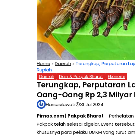
Home
»
Daerah
»
Terungkap, Perputaran Laj
Rupiah
Daerah
Dairi & Pakpak Bharat
Ekonomi
Terungkap, Perputaran L
Oang-Oang Rp 2,3 Milyar
Harsusilawati
31 Jul 2024
Pirnas.com | Pakpak Bharat
– Perhelatan
Pakpak telah selesai digelar. Event terseb
khususnya para pelaku UMKM yang turut a