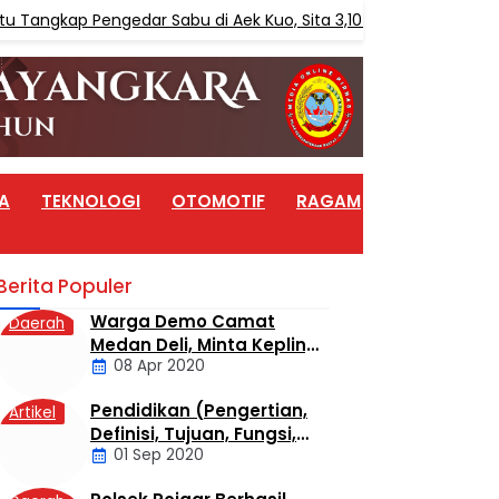
kap Pengedar Sabu di Aek Kuo, Sita 3,10 Gram Sabu
B
A
TEKNOLOGI
OTOMOTIF
RAGAM
ARTIKEL
Berita Populer
Warga Demo Camat
Daerah
Medan Deli, Minta Kepling
08 Apr 2020
6 Titi Papan Di Copot
Karena Tak Perduli Sama
Pendidikan (Pengertian,
Artikel
Warganya
Definisi, Tujuan, Fungsi,
01 Sep 2020
dan Jenis Pendidikan)