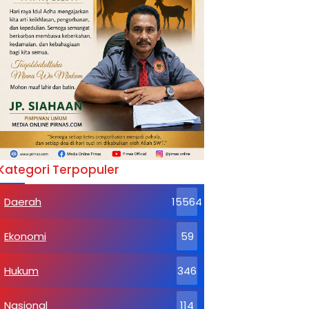
Kategori Terpopuler
Daerah
15564
Ekonomi
59
Hukum
346
Nasional
114