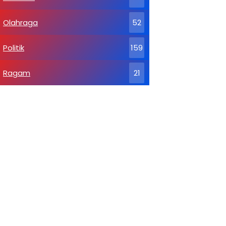
Olahraga
52
Politik
159
Ragam
21