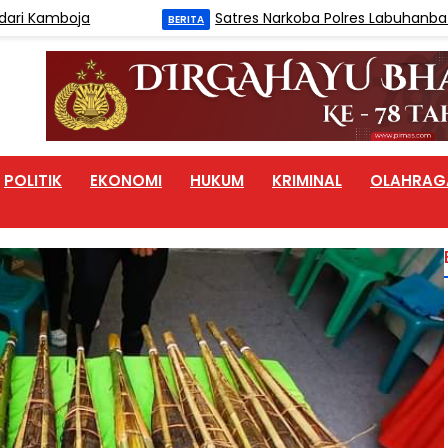
amboja
Satres Narkoba Polres Labuhanbatu Tang
BERITA
POLITIK
EKONOMI
HUKUM
KRIMINAL
OLAHRAG