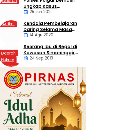
Polsek Poigar Berhasil
Daerah
Ungkap Kasus
25 Jun 2021
Sekelompok Pemuda
Dengan Kasus
Kendala Pembelajaran
Artikel
Pencabulan
Daring Selama Masa
14 Agu 2020
Pandemi Covid-19
Seorang Ibu di Begal di
Kawasan Simaninggir
Daerah
24 Sep 2019
Kota Pinang
Hukum
Kriminal
Labusel