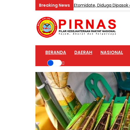
e Industri Vape Mengandung Etomidate, Diduga Dipasok dari K
BERANDA
DAERAH
NASIONAL