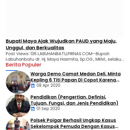
Bupati Maya Ajak Wujudkan PAUD yang Maju,
Unggul, dan Berkualitas
Post Views: 136 LABUHANBATU,PIRNAS.COM—Bupati
Labuhanbatu dr. Hj. Maya Hasmita, Sp.OG., MKM., selaku
Berita Populer
Bunda PAUD Kabupaten Labuhanbatu secara resmi
mengukuhkan Bunda Pendidikan Anak Usia Dini (PAUD)
Warga Demo Camat Medan Deli, Minta
tingkat kecamatan, desa, dan kelurahan se-Kabupaten
Kepling 6 Titi Papan Di Copot Karena
Labuhanbatu. Prosesi pengukuhan berlangsung di Aula
08 Apr 2020
Tak Perduli Sama Warganya
Rumah Dinas Bupati Labuhanbatu, Rabu (29/07).
Kegiatan tersebut turut dihadiri Ketua Tim Penggerak
Pendidikan (Pengertian, Definisi,
PKK Kabupaten Labuhanbatu Ny. Wan …
Daerah
Tujuan, Fungsi, dan Jenis Pendidikan)
01 Sep 2020
Polsek Poigar Berhasil Ungkap Kasus
Artikel
Sekelompok Pemuda Dengan Kasus