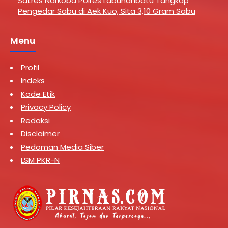
Satres Narkoba Polres Labuhanbatu Tangkap
Pengedar Sabu di Aek Kuo, Sita 3,10 Gram Sabu
Menu
Profil
Indeks
Kode Etik
Privacy Policy
Redaksi
Disclaimer
Pedoman Media Siber
LSM PKR-N