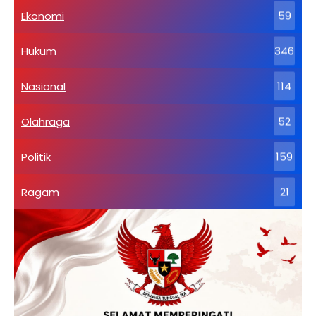
Ekonomi
59
Hukum
346
Nasional
114
Olahraga
52
Politik
159
Ragam
21