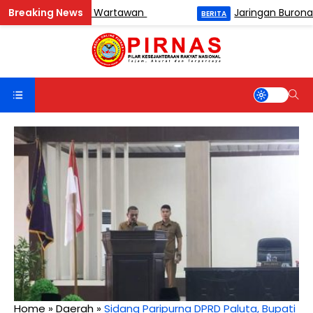
n Catur Antar Wartawan
Jaringan Buronan BNN
BERITA
Home
»
Daerah
»
Sidang Paripurna DPRD Paluta, Bupati