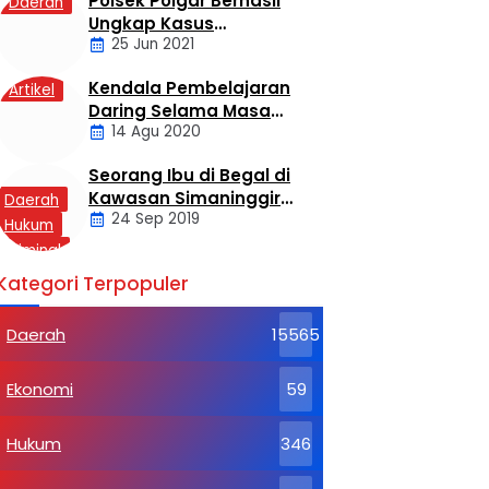
Polsek Poigar Berhasil
Daerah
Ungkap Kasus
25 Jun 2021
Sekelompok Pemuda
Dengan Kasus
Kendala Pembelajaran
Artikel
Pencabulan
Daring Selama Masa
14 Agu 2020
Pandemi Covid-19
Seorang Ibu di Begal di
Kawasan Simaninggir
Daerah
24 Sep 2019
Kota Pinang
Hukum
Kriminal
Labusel
Kategori Terpopuler
Daerah
15565
Ekonomi
59
Hukum
346