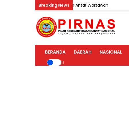
uhanbatu Buka Turnamen Catur Antar Wartawan
BERIT
BERANDA
DAERAH
NASIONAL