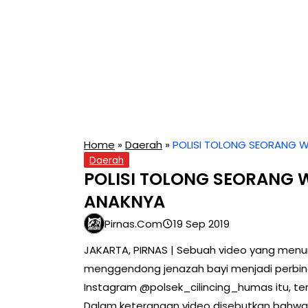
Home
»
Daerah
»
POLISI TOLONG SEORANG 
Daerah
POLISI TOLONG SEORANG
ANAKNYA
Pirnas.com
19 Sep 2019
JAKARTA, PIRNAS | Sebuah video yang menu
menggendong jenazah bayi menjadi perbinc
Instagram @polsek_cilincing_humas itu, terl
Dalam keterangan video disebutkan bahwa per