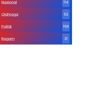
Nasional
114
Olahraga
52
Politik
159
Ragam
21