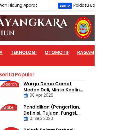
idung Aparat
Poldasu Bongkar Home Industri V
BERITA
A
TEKNOLOGI
OTOMOTIF
RAGAM
ARTIKEL
Berita Populer
Warga Demo Camat
Daerah
Medan Deli, Minta Kepling
08 Apr 2020
6 Titi Papan Di Copot
Karena Tak Perduli Sama
Pendidikan (Pengertian,
Artikel
Warganya
Definisi, Tujuan, Fungsi,
01 Sep 2020
dan Jenis Pendidikan)