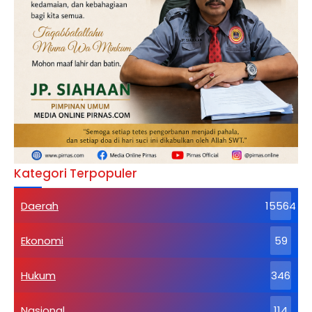
Kategori Terpopuler
Daerah
15564
Ekonomi
59
Hukum
346
Nasional
114