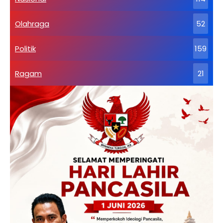
Olahraga
52
Politik
159
Ragam
21