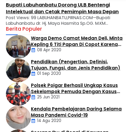
Bupati Labuhanbatu Dorong ULB Bentengi
Intelektual dan Cetak Pemimpin Masa Depan
Post Views: 99 LABUHANBATU,PIRNAS.COM—Bupati
Labuhanbatu dr. Hj. Maya Hasmita Sp.OG. M.KM
Berita Populer
menyampaikan apresiasi mendalam atas perjalanan
panjang Universitas Labuhanbatu (ULB) yang kini genap
Warga Demo Camat Medan Deli, Minta
berusia 28 tahun. Dalam usianya yang makin matang,
Kepling 6 Titi Papan Di Copot Karena
ULB diharapkan tidak hanya menjadi tempat transfer
08 Apr 2020
Tak Perduli Sama Warganya
ilmu, melainkan kawah candradimuka dalam
melahirkan generasi muda yang inovatif, kritis, dan
Pendidikan (Pengertian, Definisi,
berkarakter. Apresiasi tersebut disampaikan Bupati …
Daerah
Tujuan, Fungsi, dan Jenis Pendidikan)
01 Sep 2020
Polsek Poigar Berhasil Ungkap Kasus
Artikel
Sekelompok Pemuda Dengan Kasus
25 Jun 2021
Pencabulan
Kendala Pembelajaran Daring Selama
Daerah
Masa Pandemi Covid-19
14 Agu 2020