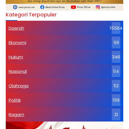
Kategori Terpopuler
Daerah
15564
Ekonomi
59
Hukum
346
Nasional
114
Olahraga
52
Politik
159
Ragam
21