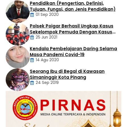
Pendidikan (Pengertian, Definisi,
berkarakter. Apresiasi tersebut disampaikan Bupati …
Daerah
Tujuan, Fungsi, dan Jenis Pendidikan)
01 Sep 2020
Polsek Poigar Berhasil Ungkap Kasus
Artikel
Sekelompok Pemuda Dengan Kasus
25 Jun 2021
Pencabulan
Kendala Pembelajaran Daring Selama
Daerah
Masa Pandemi Covid-19
14 Agu 2020
Seorang Ibu di Begal di Kawasan
Artikel
Simaninggir Kota Pinang
24 Sep 2019
Daerah
Hukum
Kriminal
Labusel