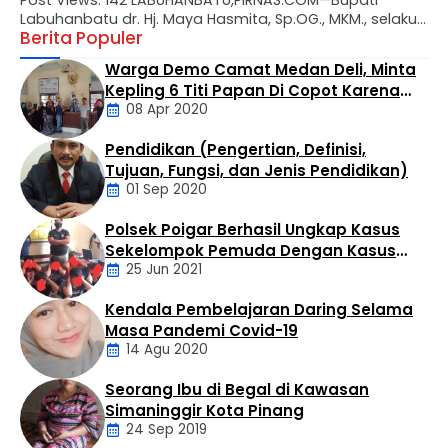
Post Views: 142 LABUHANBATU,PIRNAS.COM—Bupati
Labuhanbatu dr. Hj. Maya Hasmita, Sp.OG., MKM., selaku
Berita Populer
Bunda PAUD Kabupaten Labuhanbatu secara resmi
mengukuhkan Bunda Pendidikan Anak Usia Dini (PAUD)
Warga Demo Camat Medan Deli, Minta
tingkat kecamatan, desa, dan kelurahan se-Kabupaten
Kepling 6 Titi Papan Di Copot Karena
Labuhanbatu. Prosesi pengukuhan berlangsung di Aula
08 Apr 2020
Tak Perduli Sama Warganya
Rumah Dinas Bupati Labuhanbatu, Rabu (29/07).
Kegiatan tersebut turut dihadiri Ketua Tim Penggerak
Pendidikan (Pengertian, Definisi,
PKK Kabupaten Labuhanbatu Ny. Wan …
Daerah
Tujuan, Fungsi, dan Jenis Pendidikan)
01 Sep 2020
Polsek Poigar Berhasil Ungkap Kasus
Artikel
Sekelompok Pemuda Dengan Kasus
25 Jun 2021
Pencabulan
Kendala Pembelajaran Daring Selama
Daerah
Masa Pandemi Covid-19
14 Agu 2020
Seorang Ibu di Begal di Kawasan
Artikel
Simaninggir Kota Pinang
24 Sep 2019