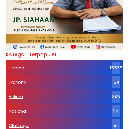
Kategori Terpopuler
Daerah
15565
Ekonomi
59
Hukum
346
Nasional
114
Olahraga
52