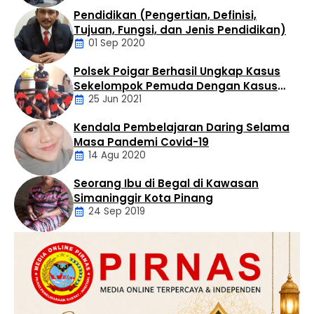
melahirkan generasi muda yang inovatif, kritis, dan
Pendidikan (Pengertian, Definisi,
berkarakter. Apresiasi tersebut disampaikan Bupati …
Daerah
Tujuan, Fungsi, dan Jenis Pendidikan)
01 Sep 2020
Polsek Poigar Berhasil Ungkap Kasus
Artikel
Sekelompok Pemuda Dengan Kasus
25 Jun 2021
Pencabulan
Kendala Pembelajaran Daring Selama
Daerah
Masa Pandemi Covid-19
14 Agu 2020
Seorang Ibu di Begal di Kawasan
Artikel
Simaninggir Kota Pinang
24 Sep 2019
Daerah
Hukum
Kriminal
Labusel