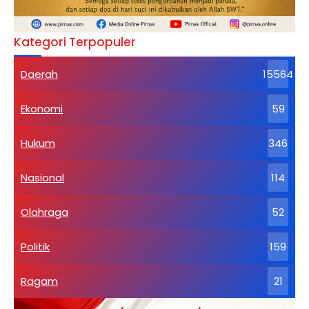
Kategori Terpopuler
Daerah
15564
Ekonomi
59
Hukum
346
Nasional
114
Olahraga
52
Politik
159
Ragam
21