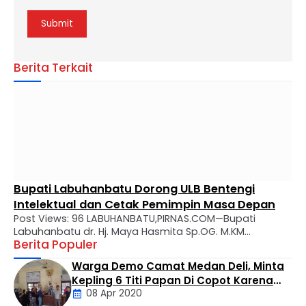
Berita Terkait
Bupati Labuhanbatu Dorong ULB Bentengi
Intelektual dan Cetak Pemimpin Masa Depan
Post Views: 96 LABUHANBATU,PIRNAS.COM—Bupati
Labuhanbatu dr. Hj. Maya Hasmita Sp.OG. M.KM
Berita Populer
menyampaikan apresiasi mendalam atas perjalanan
panjang Universitas Labuhanbatu (ULB) yang kini genap
Warga Demo Camat Medan Deli, Minta
berusia 28 tahun. Dalam usianya yang makin matang,
Kepling 6 Titi Papan Di Copot Karena
ULB diharapkan tidak hanya menjadi tempat transfer
08 Apr 2020
Tak Perduli Sama Warganya
ilmu, melainkan kawah candradimuka dalam