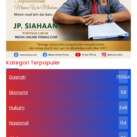
Kategori Terpopuler
Daerah
15564
Ekonomi
59
Hukum
346
Nasional
114