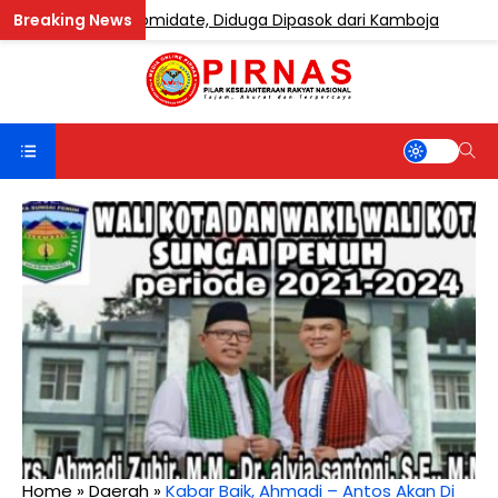
gandung Etomidate, Diduga Dipasok dari Kamboja
BER
Home
»
Daerah
»
Kabar Baik, Ahmadi – Antos Akan Di