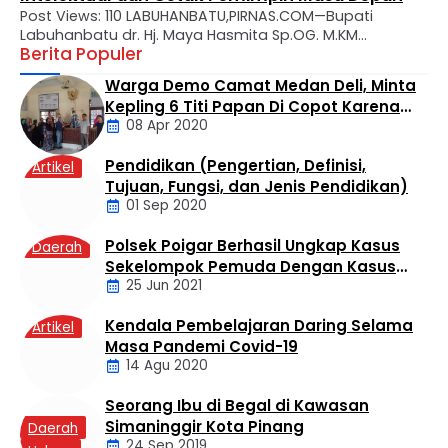
Post Views: 110 LABUHANBATU,PIRNAS.COM—Bupati
Labuhanbatu dr. Hj. Maya Hasmita Sp.OG. M.KM
Berita Populer
menyampaikan apresiasi mendalam atas perjalanan
panjang Universitas Labuhanbatu (ULB) yang kini genap
Warga Demo Camat Medan Deli, Minta
berusia 28 tahun. Dalam usianya yang makin matang,
Kepling 6 Titi Papan Di Copot Karena
ULB diharapkan tidak hanya menjadi tempat transfer
08 Apr 2020
Tak Perduli Sama Warganya
ilmu, melainkan kawah candradimuka dalam
melahirkan generasi muda yang inovatif, kritis, dan
Pendidikan (Pengertian, Definisi,
berkarakter. Apresiasi tersebut disampaikan Bupati …
Artikel
Daerah
Tujuan, Fungsi, dan Jenis Pendidikan)
01 Sep 2020
Polsek Poigar Berhasil Ungkap Kasus
Daerah
Sekelompok Pemuda Dengan Kasus
25 Jun 2021
Pencabulan
Kendala Pembelajaran Daring Selama
Artikel
Masa Pandemi Covid-19
14 Agu 2020
Seorang Ibu di Begal di Kawasan
Simaninggir Kota Pinang
Daerah
24 Sep 2019