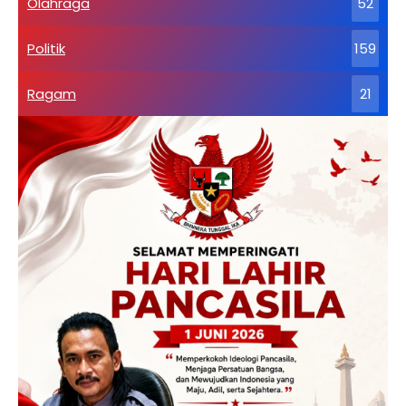
Olahraga
52
Politik
159
Ragam
21