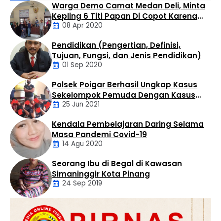
Warga Demo Camat Medan Deli, Minta
berusia 28 tahun. Dalam usianya yang makin matang,
Kepling 6 Titi Papan Di Copot Karena
ULB diharapkan tidak hanya menjadi tempat transfer
08 Apr 2020
Tak Perduli Sama Warganya
ilmu, melainkan kawah candradimuka dalam
melahirkan generasi muda yang inovatif, kritis, dan
Pendidikan (Pengertian, Definisi,
berkarakter. Apresiasi tersebut disampaikan Bupati …
Daerah
Tujuan, Fungsi, dan Jenis Pendidikan)
01 Sep 2020
Polsek Poigar Berhasil Ungkap Kasus
Artikel
Sekelompok Pemuda Dengan Kasus
25 Jun 2021
Pencabulan
Kendala Pembelajaran Daring Selama
Daerah
Masa Pandemi Covid-19
14 Agu 2020
Seorang Ibu di Begal di Kawasan
Artikel
Simaninggir Kota Pinang
24 Sep 2019
Daerah
Hukum