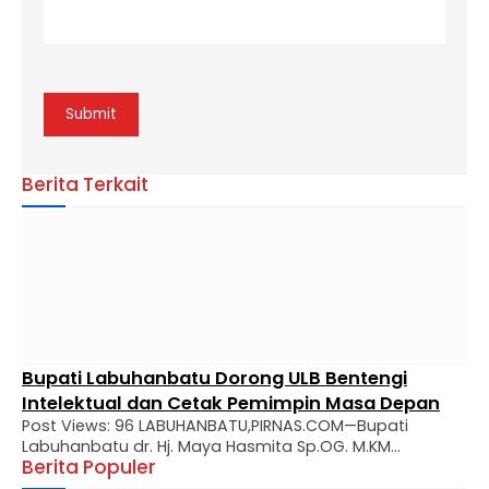
Berita Terkait
Bupati Labuhanbatu Dorong ULB Bentengi
Intelektual dan Cetak Pemimpin Masa Depan
Post Views: 96 LABUHANBATU,PIRNAS.COM—Bupati
Labuhanbatu dr. Hj. Maya Hasmita Sp.OG. M.KM
Berita Populer
menyampaikan apresiasi mendalam atas perjalanan
panjang Universitas Labuhanbatu (ULB) yang kini genap