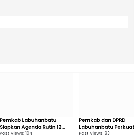
b Labuhanbatu
Pemkab dan DPRD
n Agenda Rutin 12
Labuhanbatu Perkuat
ws: 104
Post Views: 83
ada 2027
Sinergi Pembangunan