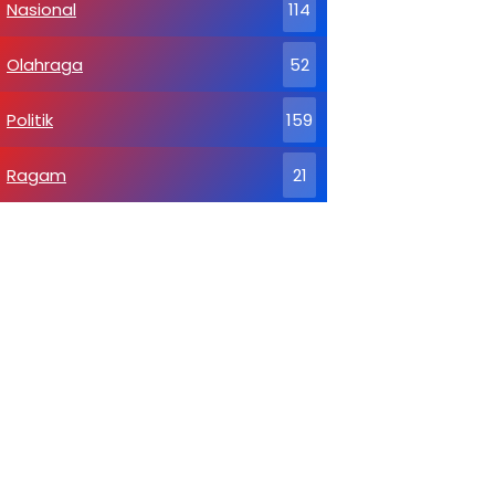
Nasional
114
Olahraga
52
Politik
159
Ragam
21