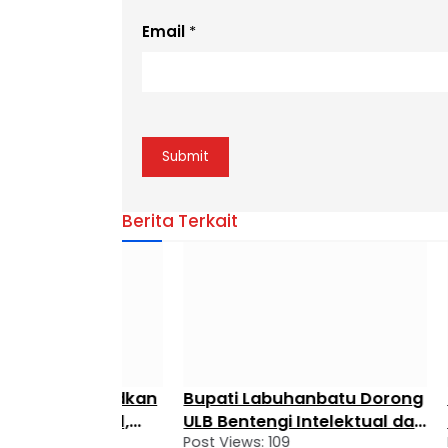
Email
*
Berita Terkait
ak Wujudkan
Bupati Labuhanbatu Dorong
Pemka
 Unggul,
ULB Bentengi Intelektual dan
Siapka
Post Views: 109
Post Vie
Cetak Pemimpin Masa
Etnis p