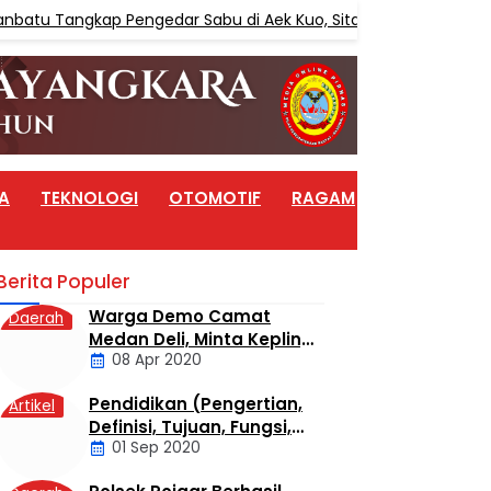
 Tangkap Pengedar Sabu di Aek Kuo, Sita 3,10 Gram Sabu
A
TEKNOLOGI
OTOMOTIF
RAGAM
ARTIKEL
Berita Populer
Warga Demo Camat
Daerah
Medan Deli, Minta Kepling
08 Apr 2020
6 Titi Papan Di Copot
Karena Tak Perduli Sama
Pendidikan (Pengertian,
Artikel
Warganya
Definisi, Tujuan, Fungsi,
01 Sep 2020
dan Jenis Pendidikan)