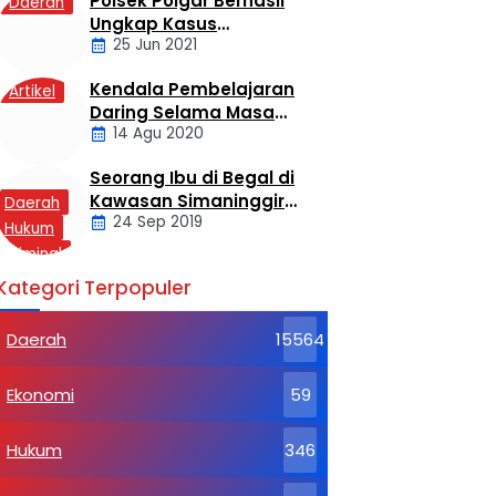
Polsek Poigar Berhasil
Daerah
Ungkap Kasus
25 Jun 2021
Sekelompok Pemuda
Dengan Kasus
Kendala Pembelajaran
Artikel
Pencabulan
Daring Selama Masa
14 Agu 2020
Pandemi Covid-19
Seorang Ibu di Begal di
Kawasan Simaninggir
Daerah
24 Sep 2019
Kota Pinang
Hukum
Kriminal
Labusel
Kategori Terpopuler
Daerah
15564
Ekonomi
59
Hukum
346