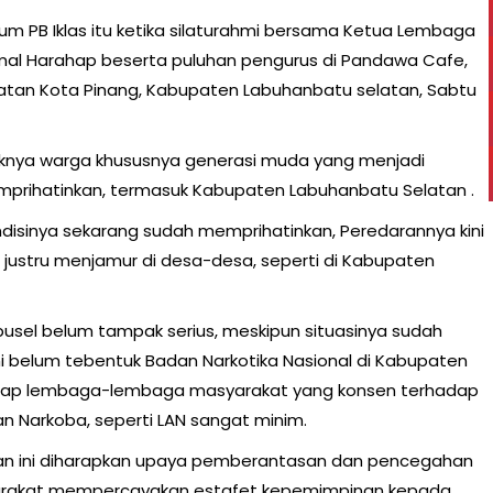
 PB Iklas itu ketika silaturahmi bersama Ketua Lembaga
 Akmal Harahap beserta puluhan pengurus di Pandawa Cafe,
atan Kota Pinang, Kabupaten Labuhanbatu selatan, Sabtu
knya warga khususnya generasi muda yang menjadi
prihatinkan, termasuk Kabupaten Labuhanbatu Selatan .
disinya sekarang sudah memprihatinkan, Peredarannya kini
i justru menjamur di desa-desa, seperti di Kabupaten
usel belum tampak serius, meskipun situasinya sudah
ni belum tebentuk Badan Narkotika Nasional di Kabupaten
adap lembaga-lembaga masyarakat yang konsen terhadap
Narkoba, seperti LAN sangat minim.
tan ini diharapkan upaya pemberantasan dan pencegahan
asyarakat mempercayakan estafet kepemimpinan kepada