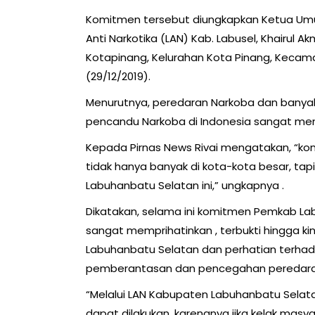
Komitmen tersebut diungkapkan Ketua Umum
Anti Narkotika (LAN) Kab. Labusel, Khairul
Kotapinang, Kelurahan Kota Pinang, Kecam
(29/12/2019).
Menurutnya, peredaran Narkoba dan banya
pencandu Narkoba di Indonesia sangat mem
Kepada Pirnas News Rivai mengatakan, “kon
tidak hanya banyak di kota-kota besar, tap
Labuhanbatu Selatan ini,” ungkapnya .
Dikatakan, selama ini komitmen Pemkab Lab
sangat memprihatinkan , terbukti hingga ki
Labuhanbatu Selatan dan perhatian terh
pemberantasan dan pencegahan peredaran 
“Melalui LAN Kabupaten Labuhanbatu Sela
dapat dilakukan, karenanya jika kelak m