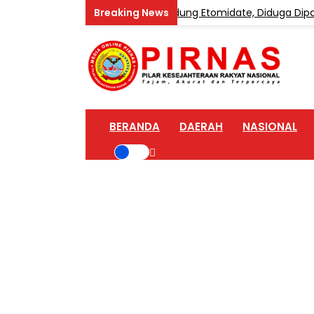
 Home Industri Vape Mengandung Etomidate, Diduga Dipasok d
BERANDA
DAERAH
NASIONAL