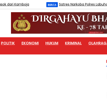
ari Kamboja
Satres Narkoba Polres Labuhanbatu
BERITA
POLITIK
EKONOMI
HUKUM
KRIMINAL
OLAHRAG