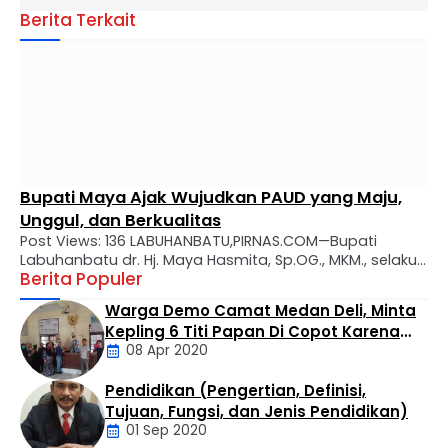
Berita Terkait
Bupati Maya Ajak Wujudkan PAUD yang Maju,
Unggul, dan Berkualitas
Post Views: 136 LABUHANBATU,PIRNAS.COM—Bupati
Labuhanbatu dr. Hj. Maya Hasmita, Sp.OG., MKM., selaku
Berita Populer
Bunda PAUD Kabupaten Labuhanbatu secara resmi
mengukuhkan Bunda Pendidikan Anak Usia Dini (PAUD)
Warga Demo Camat Medan Deli, Minta
tingkat kecamatan, desa, dan kelurahan se-Kabupaten
Kepling 6 Titi Papan Di Copot Karena
Labuhanbatu. Prosesi pengukuhan berlangsung di Aula
08 Apr 2020
Tak Perduli Sama Warganya
Rumah Dinas Bupati Labuhanbatu, Rabu (29/07).
Kegiatan tersebut turut dihadiri Ketua Tim Penggerak
Pendidikan (Pengertian, Definisi,
PKK Kabupaten Labuhanbatu Ny. Wan …
Daerah
Tujuan, Fungsi, dan Jenis Pendidikan)
01 Sep 2020