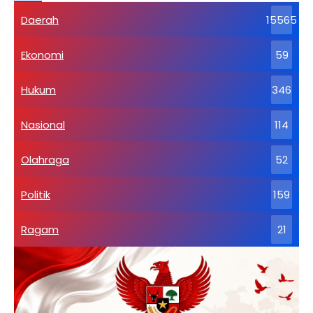
Daerah
15565
Ekonomi
59
Hukum
346
Nasional
114
Olahraga
52
Politik
159
Ragam
21