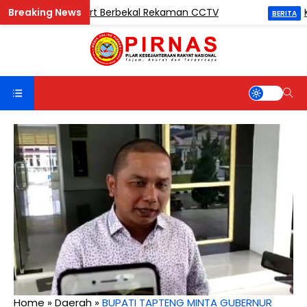
i di Madina Mart Berbekal Rekaman CCTV
Ketua 
BERITA
Home
»
Daerah
»
BUPATI TAPTENG MINTA GUBERNUR