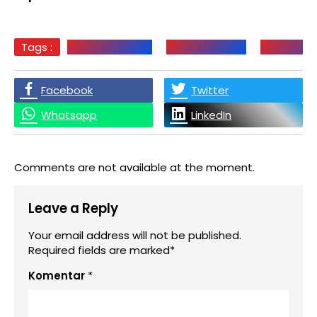
Tags :
BUPATI TAPTENG
EDY RAHMAYADI
GUBERNUR
Facebook
Twitter
Whatsapp
LinkedIn
Comments are not available at the moment.
Leave a Reply
Your email address will not be published.
Required fields are marked*
Komentar
*