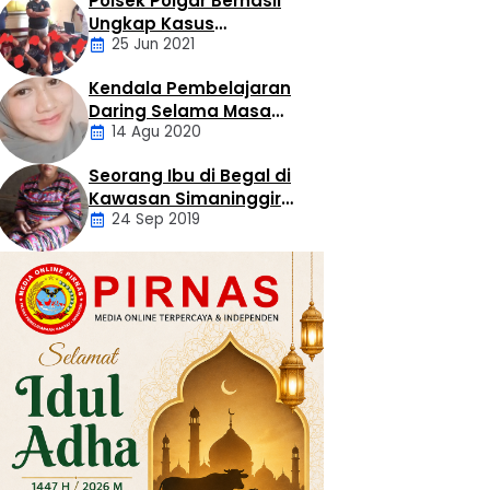
Polsek Poigar Berhasil
Artikel
Ungkap Kasus
25 Jun 2021
Sekelompok Pemuda
Dengan Kasus
Kendala Pembelajaran
Pencabulan
Daerah
Daring Selama Masa
14 Agu 2020
Pandemi Covid-19
Seorang Ibu di Begal di
Artikel
Kawasan Simaninggir
24 Sep 2019
Kota Pinang
Daerah
Hukum
Kriminal
Labusel