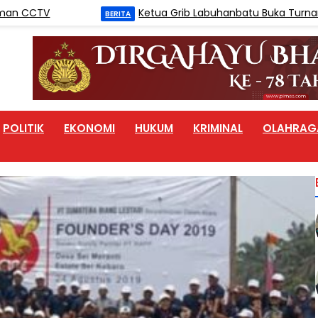
Ketua Grib Labuhanbatu Buka Turnamen Catu
BERITA
POLITIK
EKONOMI
HUKUM
KRIMINAL
OLAHRAG