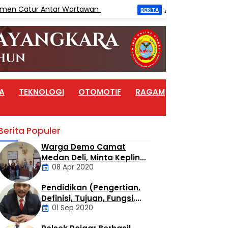
r Antar Wartawan
Jaringan Buronan BNN Wawan
BERITA
A
TEKNOLOGI
OTOMOTIF
RAGAM
ARTIKEL
Berita Populer
Warga Demo Camat
Medan Deli, Minta Kepling
08 Apr 2020
6 Titi Papan Di Copot
Karena Tak Perduli Sama
Pendidikan (Pengertian,
Warganya
Daerah
Definisi, Tujuan, Fungsi,
01 Sep 2020
dan Jenis Pendidikan)