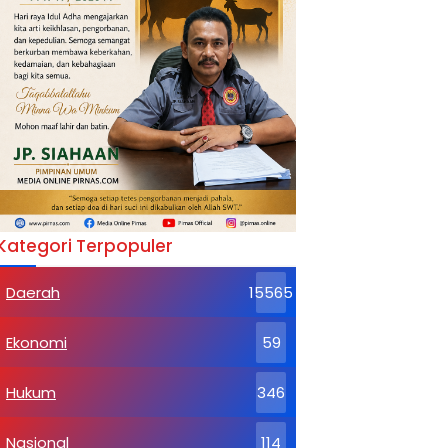
Kategori Terpopuler
Daerah
15565
Ekonomi
59
Hukum
346
Nasional
114