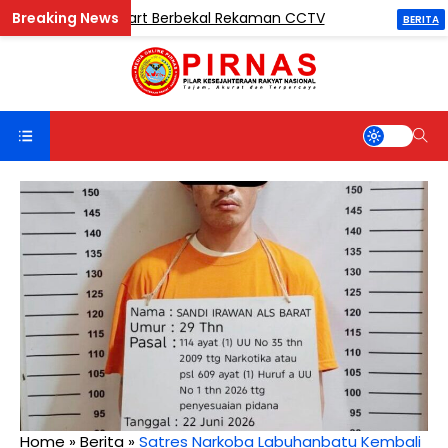
i di Madina Mart Berbekal Rekaman CCTV
Ketua
BERITA
Home
»
Berita
»
Satres Narkoba Labuhanbatu Kembali