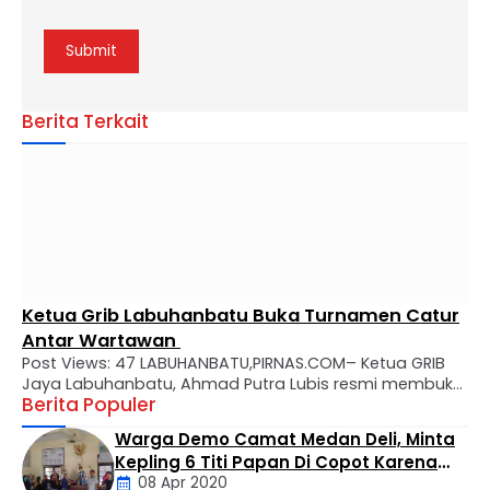
Berita Terkait
Ketua Grib Labuhanbatu Buka Turnamen Catur
Antar Wartawan
Post Views: 47 LABUHANBATU,PIRNAS.COM– Ketua GRIB
Jaya Labuhanbatu, Ahmad Putra Lubis resmi membuka
Berita Populer
turnamen catur antar wartawan yang dilaksanakan di
Cafe Marsuo Jalan Aek Tapa Rantauprapat pada
Warga Demo Camat Medan Deli, Minta
Sabtu pagi (8/8/2026). Turnamen catur ini untuk
Kepling 6 Titi Papan Di Copot Karena
menyambut HUT RI ke-81 dan diikuti oleh 42 peserta dari
08 Apr 2020
Tak Perduli Sama Warganya
berbagai media. “Menyambut HUT RI, mari kita