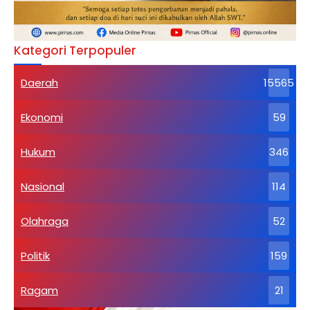
Kategori Terpopuler
Daerah
15565
Ekonomi
59
Hukum
346
Nasional
114
Olahraga
52
Politik
159
Ragam
21