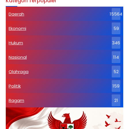
Kategori Terpopuler
Daerah
15564
Ekonomi
59
Hukum
346
Nasional
114
Olahraga
52
Politik
159
Ragam
21