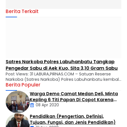
Berita Terkait
Satres Narkoba Polres Labuhanbatu Tangkap
Pengedar Sabu di Aek Kuo, Sita 3,10 Gram Sabu
Post Views: 31 LABURA,PIRNAS.COM – Satuan Reserse
Narkoba (Satres Narkoba) Polres Labuhanbatu kembali
Berita Populer
mengungkap kasus peredaran narkotika jenis sabu di
wilayah hukumnya. Seorang pria berinisial MTS alias
Warga Demo Camat Medan Deli, Minta
Tebe (34) berhasil diamankan dalam operasi yang
Kepling 6 Titi Papan Di Copot Karena
digelar di Kelurahan Bandar Selamat, Kecamatan Aek
08 Apr 2020
Tak Perduli Sama Warganya
Kuo, Kabupaten Labuhanbatu Utara, Selasa (4/8/2026)
sekitar pukul 14.30 WIB. Penangkapan dilakukan oleh Tim
Pendidikan (Pengertian, Definisi,
…
Daerah
Tujuan, Fungsi, dan Jenis Pendidikan)