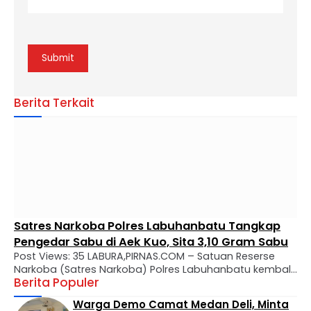
Berita Terkait
Satres Narkoba Polres Labuhanbatu Tangkap
Pengedar Sabu di Aek Kuo, Sita 3,10 Gram Sabu
Post Views: 35 LABURA,PIRNAS.COM – Satuan Reserse
Narkoba (Satres Narkoba) Polres Labuhanbatu kembali
Berita Populer
mengungkap kasus peredaran narkotika jenis sabu di
wilayah hukumnya. Seorang pria berinisial MTS alias
Warga Demo Camat Medan Deli, Minta
Tebe (34) berhasil diamankan dalam operasi yang