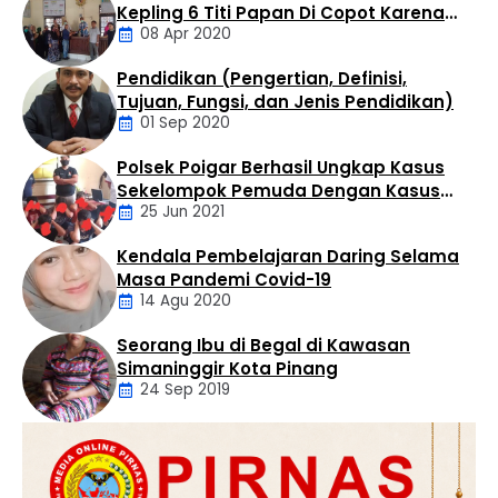
Kepling 6 Titi Papan Di Copot Karena
digelar di Kelurahan Bandar Selamat, Kecamatan Aek
08 Apr 2020
Tak Perduli Sama Warganya
Kuo, Kabupaten Labuhanbatu Utara, Selasa (4/8/2026)
sekitar pukul 14.30 WIB. Penangkapan dilakukan oleh Tim
Pendidikan (Pengertian, Definisi,
…
Daerah
Tujuan, Fungsi, dan Jenis Pendidikan)
01 Sep 2020
Polsek Poigar Berhasil Ungkap Kasus
Artikel
Sekelompok Pemuda Dengan Kasus
25 Jun 2021
Pencabulan
Kendala Pembelajaran Daring Selama
Daerah
Masa Pandemi Covid-19
14 Agu 2020
Seorang Ibu di Begal di Kawasan
Artikel
Simaninggir Kota Pinang
24 Sep 2019
Daerah
Hukum
Kriminal