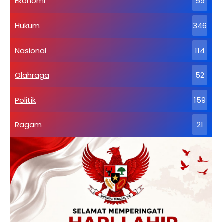
Ekonomi
59
Hukum
346
Nasional
114
Olahraga
52
Politik
159
Ragam
21