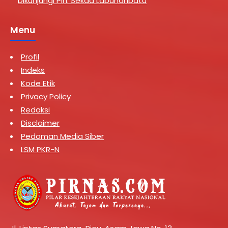
Dikunjungi Plh. Sekda Labuhanbatu
Menu
Profil
Indeks
Kode Etik
Privacy Policy
Redaksi
Disclaimer
Pedoman Media Siber
LSM PKR-N