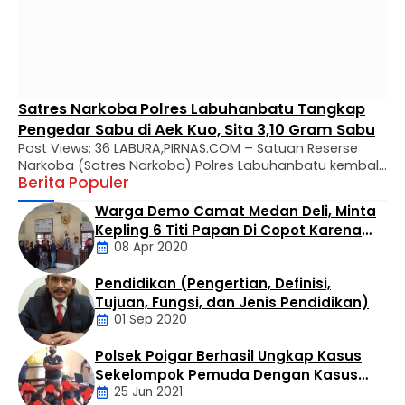
Satres Narkoba Polres Labuhanbatu Tangkap
Pengedar Sabu di Aek Kuo, Sita 3,10 Gram Sabu
Post Views: 36 LABURA,PIRNAS.COM – Satuan Reserse
Narkoba (Satres Narkoba) Polres Labuhanbatu kembali
Berita Populer
mengungkap kasus peredaran narkotika jenis sabu di
wilayah hukumnya. Seorang pria berinisial MTS alias
Warga Demo Camat Medan Deli, Minta
Tebe (34) berhasil diamankan dalam operasi yang
Kepling 6 Titi Papan Di Copot Karena
digelar di Kelurahan Bandar Selamat, Kecamatan Aek
08 Apr 2020
Tak Perduli Sama Warganya
Kuo, Kabupaten Labuhanbatu Utara, Selasa (4/8/2026)
sekitar pukul 14.30 WIB. Penangkapan dilakukan oleh Tim
Pendidikan (Pengertian, Definisi,
…
Daerah
Tujuan, Fungsi, dan Jenis Pendidikan)
01 Sep 2020
Polsek Poigar Berhasil Ungkap Kasus
Artikel
Sekelompok Pemuda Dengan Kasus
25 Jun 2021
Pencabulan