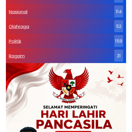
Nasional
114
Olahraga
52
Politik
159
Ragam
21