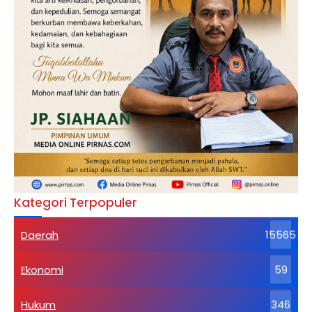
Kategori Terpopuler
Daerah
15565
Ekonomi
59
Hukum
346