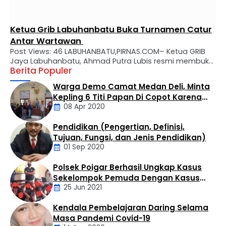
Ketua Grib Labuhanbatu Buka Turnamen Catur
Antar Wartawan
Post Views: 46 LABUHANBATU,PIRNAS.COM– Ketua GRIB
Jaya Labuhanbatu, Ahmad Putra Lubis resmi membuka
Berita Populer
turnamen catur antar wartawan yang dilaksanakan di
Cafe Marsuo Jalan Aek Tapa Rantauprapat pada
Warga Demo Camat Medan Deli, Minta
Sabtu pagi (8/8/2026). Turnamen catur ini untuk
Kepling 6 Titi Papan Di Copot Karena
menyambut HUT RI ke-81 dan diikuti oleh 42 peserta dari
08 Apr 2020
Tak Perduli Sama Warganya
berbagai media. “Menyambut HUT RI, mari kita
tingkatkan silaturahmi dan sportifitas …
Pendidikan (Pengertian, Definisi,
Daerah
Tujuan, Fungsi, dan Jenis Pendidikan)
01 Sep 2020
Polsek Poigar Berhasil Ungkap Kasus
Artikel
Sekelompok Pemuda Dengan Kasus
25 Jun 2021
Pencabulan
Kendala Pembelajaran Daring Selama
Daerah
Masa Pandemi Covid-19