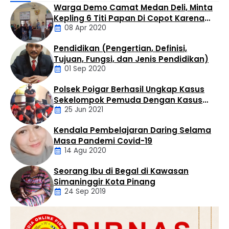
Cafe Marsuo Jalan Aek Tapa Rantauprapat pada
Warga Demo Camat Medan Deli, Minta
Sabtu pagi (8/8/2026). Turnamen catur ini untuk
Kepling 6 Titi Papan Di Copot Karena
menyambut HUT RI ke-81 dan diikuti oleh 42 peserta dari
08 Apr 2020
Tak Perduli Sama Warganya
berbagai media. “Menyambut HUT RI, mari kita
tingkatkan silaturahmi dan sportifitas …
Pendidikan (Pengertian, Definisi,
Daerah
Tujuan, Fungsi, dan Jenis Pendidikan)
01 Sep 2020
Polsek Poigar Berhasil Ungkap Kasus
Artikel
Sekelompok Pemuda Dengan Kasus
25 Jun 2021
Pencabulan
Kendala Pembelajaran Daring Selama
Daerah
Masa Pandemi Covid-19
14 Agu 2020
Seorang Ibu di Begal di Kawasan
Artikel
Simaninggir Kota Pinang
24 Sep 2019
Daerah
Hukum