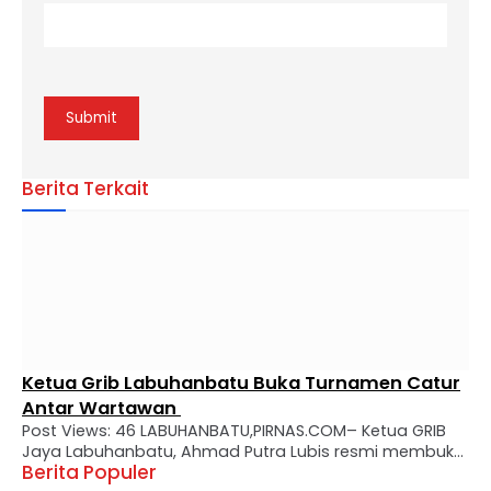
Berita Terkait
Ketua Grib Labuhanbatu Buka Turnamen Catur
Antar Wartawan
Post Views: 46 LABUHANBATU,PIRNAS.COM– Ketua GRIB
Jaya Labuhanbatu, Ahmad Putra Lubis resmi membuka
Berita Populer
turnamen catur antar wartawan yang dilaksanakan di