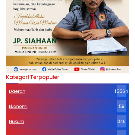
Kategori Terpopuler
Daerah
15564
Ekonomi
59
Hukum
346