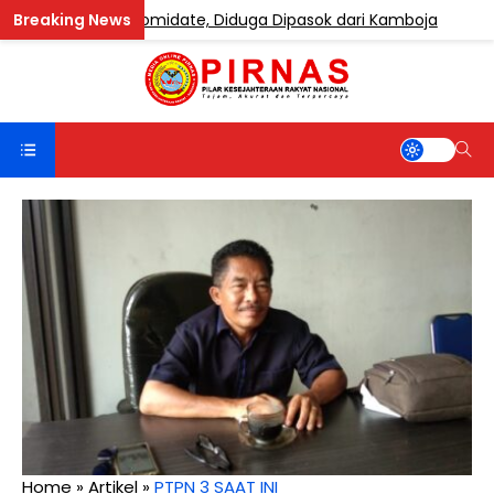
ngandung Etomidate, Diduga Dipasok dari Kamboja
BE
Home
»
Artikel
»
PTPN 3 SAAT INI