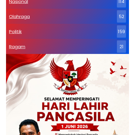
Nasional
114
Olahraga
52
Politik
159
Ragam
21