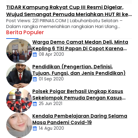
TIDAR Kampung Rakyat Cup III Resmi Digelar,
Wujud Semangat Pemuda Meriahkan HUT RI ke-
Post Views: 221 PIRNAS.COM | Labuhanbatu Selatan –
81 Desa Perkebunan Teluk Panji
Dalam rangka memeriahkan rangkaian Hari Ulang
Berita Populer
Tahun (HUT) ke-81 Republik Indonesia, TIDAR Kampung
Rakyat kembali menggelar TIDAR Kampung Rakyat Cup
Warga Demo Camat Medan Deli, Minta
III – Trophy Edi Romansyah ke-5, turnamen sepak bola
Kepling 6 Titi Papan Di Copot Karena
antar dusun yang akan berlangsung di Desa
08 Apr 2020
Tak Perduli Sama Warganya
Perkebunan Teluk Panji, Kecamatan Kampung Rakyat,
Kabupaten Labuhanbatu Selatan. Turnamen ini …
Pendidikan (Pengertian, Definisi,
Daerah
Tujuan, Fungsi, dan Jenis Pendidikan)
01 Sep 2020
Polsek Poigar Berhasil Ungkap Kasus
Artikel
Sekelompok Pemuda Dengan Kasus
25 Jun 2021
Pencabulan
Kendala Pembelajaran Daring Selama
Daerah
Masa Pandemi Covid-19
14 Agu 2020