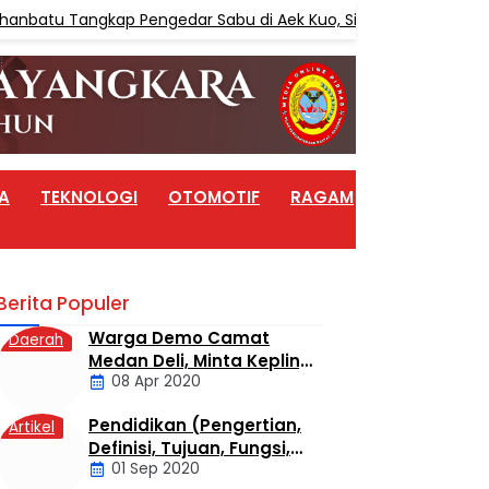
nbatu Tangkap Pengedar Sabu di Aek Kuo, Sita 3,10 Gram Sabu
A
TEKNOLOGI
OTOMOTIF
RAGAM
ARTIKEL
Berita Populer
Warga Demo Camat
Daerah
Medan Deli, Minta Kepling
08 Apr 2020
6 Titi Papan Di Copot
Karena Tak Perduli Sama
Pendidikan (Pengertian,
Artikel
Warganya
Definisi, Tujuan, Fungsi,
01 Sep 2020
dan Jenis Pendidikan)