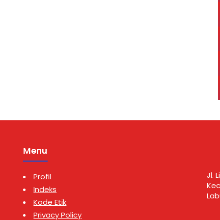
an Marbau, Kabupaten
Rantau Selatan, Kepala Sekolah,
batu Utara, Selasa
dewan guru, dan perwakilan
6) sekitar pukul 23.30
siswa SD Negeri 15 Rantau
ngungkapan kasus
Selatan di ruang kerja Sekretaris
 dipimpin Kanit I Satres
Daerah, Rabu (5/8/2026).
 Polres Labuhanbatu
Kunjungan tersebut merupakan
personel, yakni Ipda
bentuk silaturahmi sekaligus
an …
penyampaian laporan atas …
Menu
Jl.
Profil
Kec
Indeks
Lab
Kode Etik
Privacy Policy