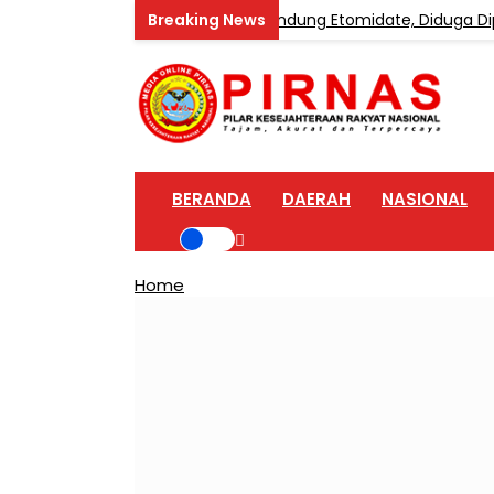
ongkar Home Industri Vape Mengandung Etomidate, Diduga Dipa
BERANDA
DAERAH
NASIONAL
Home