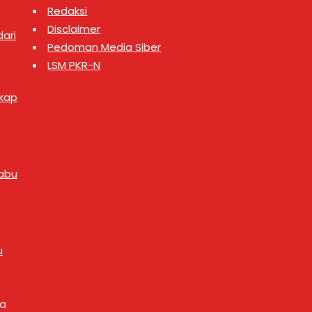
Redaksi
Disclaimer
ari
Pedoman Media Siber
LSM PKR-N
gkap
abu
u
ya