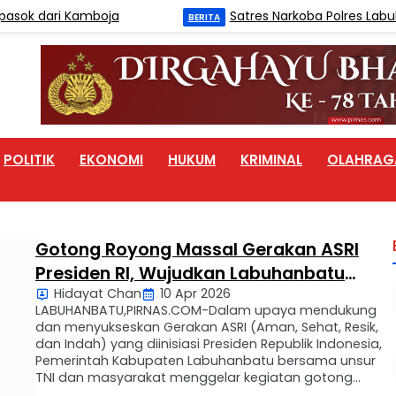
sok dari Kamboja
Satres Narkoba Polres Labuha
BERITA
POLITIK
EKONOMI
HUKUM
KRIMINAL
OLAHRAG
Gotong Royong Massal Gerakan ASRI
Presiden RI, Wujudkan Labuhanbatu
Hidayat Chan
10 Apr 2026
Aman, Sehat, Resik, dan Indah
LABUHANBATU,PIRNAS.COM-Dalam upaya mendukung
dan menyukseskan Gerakan ASRI (Aman, Sehat, Resik,
dan Indah) yang diinisiasi Presiden Republik Indonesia,
Pemerintah Kabupaten Labuhanbatu bersama unsur
TNI dan masyarakat menggelar kegiatan gotong
royong massal di Kelurahan Padang Matinggi,