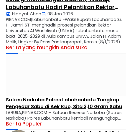
Labuhanbatu Hadiri Pelantikan Rektor
Hidayat Chan
08 Jan 2026
UNIVA
PIRNAS.COM|Labuhanbatu -Wakil Bupati Labuhanbatu,
H. Jamri, ST, menghadiri prosesi pelantikan Rektor
Universitas Al Washliyah (UNIVA) Labuhanbatu masa
bakti 2025-2029 di Aula Kampus UNIVA, Jalan H. Adam
Malik, Lingkar By Pass Rantauprapat, Kamis (8/1/2026).
Berita yang mungkin Anda suka
Dalam sambutannya, Wakil Bupati menyampaikan
ucapan selamat atas nama Pemerintah Kabupaten
(Pemkab) dan masyarakat Labuhanbatu kepada Dr. Hj.
Meyniar Albina, MA yang …
Satres Narkoba Polres Labuhanbatu Tangkap
Pengedar Sabu di Aek Kuo, Sita 3,10 Gram Sabu
LABURA,PIRNAS.COM – Satuan Reserse Narkoba (Satres
Narkoba) Polres Labuhanbatu kembali mengungkap
Berita Populer
kasus peredaran narkotika jenis sabu di wilayah
hukumnya. Seorang pria berinisial MTS alias Tebe (34)