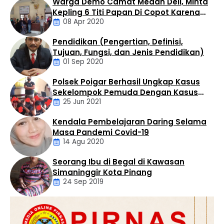
Warga Demo Camat Medan Deli, Minta
berhasil diamankan dalam operasi yang digelar di
Kepling 6 Titi Papan Di Copot Karena
Kelurahan Bandar Selamat, Kecamatan Aek Kuo,
08 Apr 2020
Tak Perduli Sama Warganya
Kabupaten Labuhanbatu Utara, Selasa (4/8/2026)
sekitar pukul 14.30 WIB. Penangkapan dilakukan oleh Tim
Pendidikan (Pengertian, Definisi,
Opsnal Satres Narkoba …
Daerah
Tujuan, Fungsi, dan Jenis Pendidikan)
01 Sep 2020
Polsek Poigar Berhasil Ungkap Kasus
Artikel
Sekelompok Pemuda Dengan Kasus
25 Jun 2021
Pencabulan
Kendala Pembelajaran Daring Selama
Daerah
Masa Pandemi Covid-19
14 Agu 2020
Seorang Ibu di Begal di Kawasan
Artikel
Simaninggir Kota Pinang
24 Sep 2019
Daerah
Hukum