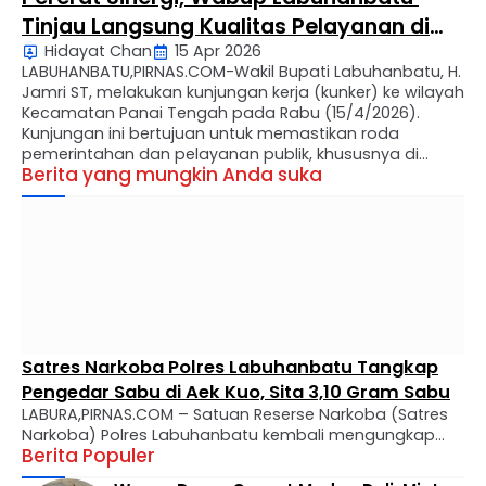
Tinjau Langsung Kualitas Pelayanan di
Hidayat Chan
15 Apr 2026
Panai Tengah
LABUHANBATU,PIRNAS.COM-Wakil Bupati Labuhanbatu, H.
Jamri ST, melakukan kunjungan kerja (kunker) ke wilayah
Kecamatan Panai Tengah pada Rabu (15/4/2026).
Kunjungan ini bertujuan untuk memastikan roda
pemerintahan dan pelayanan publik, khususnya di
Berita yang mungkin Anda suka
sektor kesehatan, berjalan optimal bagi masyarakat
setempat. Dalam kunjungan tersebut, Wakil Bupati
didampingi oleh Asisten III Setdakab Labuhanbatu, Zaid
Harahap S.Sos. Kehadiran orang nomor dua …
Satres Narkoba Polres Labuhanbatu Tangkap
Pengedar Sabu di Aek Kuo, Sita 3,10 Gram Sabu
LABURA,PIRNAS.COM – Satuan Reserse Narkoba (Satres
Narkoba) Polres Labuhanbatu kembali mengungkap
Berita Populer
kasus peredaran narkotika jenis sabu di wilayah
hukumnya. Seorang pria berinisial MTS alias Tebe (34)