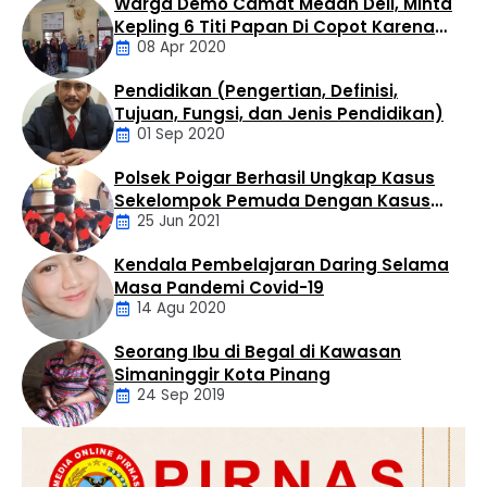
Warga Demo Camat Medan Deli, Minta
berhasil diamankan dalam operasi yang digelar di
Kepling 6 Titi Papan Di Copot Karena
Kelurahan Bandar Selamat, Kecamatan Aek Kuo,
08 Apr 2020
Tak Perduli Sama Warganya
Kabupaten Labuhanbatu Utara, Selasa (4/8/2026)
sekitar pukul 14.30 WIB. Penangkapan dilakukan oleh Tim
Pendidikan (Pengertian, Definisi,
Opsnal Satres Narkoba …
Daerah
Tujuan, Fungsi, dan Jenis Pendidikan)
01 Sep 2020
Polsek Poigar Berhasil Ungkap Kasus
Artikel
Sekelompok Pemuda Dengan Kasus
25 Jun 2021
Pencabulan
Kendala Pembelajaran Daring Selama
Daerah
Masa Pandemi Covid-19
14 Agu 2020
Seorang Ibu di Begal di Kawasan
Artikel
Simaninggir Kota Pinang
24 Sep 2019
Daerah
Hukum