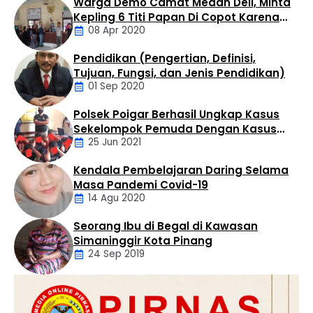
Warga Demo Camat Medan Deli, Minta
berhasil diamankan dalam operasi yang digelar di
Kepling 6 Titi Papan Di Copot Karena
Kelurahan Bandar Selamat, Kecamatan Aek Kuo,
08 Apr 2020
Tak Perduli Sama Warganya
Kabupaten Labuhanbatu Utara, Selasa (4/8/2026)
sekitar pukul 14.30 WIB. Penangkapan dilakukan oleh Tim
Pendidikan (Pengertian, Definisi,
Opsnal Satres Narkoba …
Daerah
Tujuan, Fungsi, dan Jenis Pendidikan)
01 Sep 2020
Polsek Poigar Berhasil Ungkap Kasus
Artikel
Sekelompok Pemuda Dengan Kasus
25 Jun 2021
Pencabulan
Kendala Pembelajaran Daring Selama
Daerah
Masa Pandemi Covid-19
14 Agu 2020
Seorang Ibu di Begal di Kawasan
Artikel
Simaninggir Kota Pinang
24 Sep 2019
Daerah
Hukum