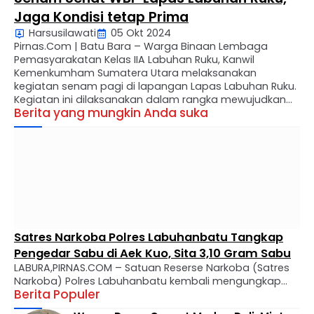
Jaga Kondisi tetap Prima
Harsusilawati
05 Okt 2024
Pirnas.Com | Batu Bara – Warga Binaan Lembaga
Pemasyarakatan Kelas IIA Labuhan Ruku, Kanwil
Kemenkumham Sumatera Utara melaksanakan
kegiatan senam pagi di lapangan Lapas Labuhan Ruku.
Kegiatan ini dilaksanakan dalam rangka mewujudkan
Berita yang mungkin Anda suka
menjaga kondisi Warga Binaan agar tetap prima.
Senam pagi tersebut dilaksanakan secara bergantian
sesuai jadwal yang telah ditentukan, Sabtu (05/10).
Kegiatan senam pagi …
Satres Narkoba Polres Labuhanbatu Tangkap
Pengedar Sabu di Aek Kuo, Sita 3,10 Gram Sabu
LABURA,PIRNAS.COM – Satuan Reserse Narkoba (Satres
Narkoba) Polres Labuhanbatu kembali mengungkap
Berita Populer
kasus peredaran narkotika jenis sabu di wilayah
hukumnya. Seorang pria berinisial MTS alias Tebe (34)