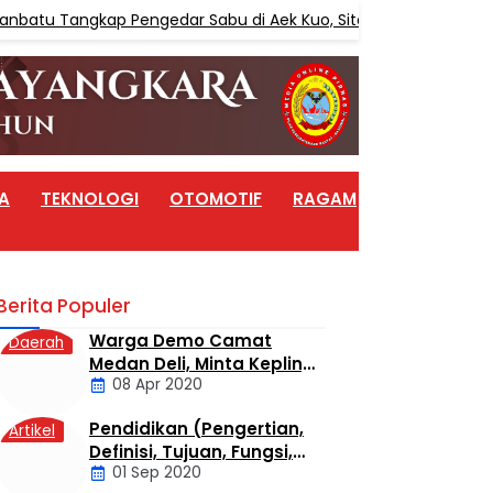
batu Tangkap Pengedar Sabu di Aek Kuo, Sita 3,10 Gram Sabu
A
TEKNOLOGI
OTOMOTIF
RAGAM
ARTIKEL
Berita Populer
Warga Demo Camat
Daerah
Medan Deli, Minta Kepling
08 Apr 2020
6 Titi Papan Di Copot
Karena Tak Perduli Sama
Pendidikan (Pengertian,
Artikel
Warganya
Definisi, Tujuan, Fungsi,
01 Sep 2020
dan Jenis Pendidikan)