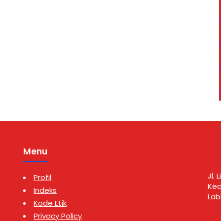
an Marbau, Kabupaten
Rantau Selatan, Kepala Sekolah,
batu Utara, Selasa
dewan guru, dan perwakilan
6) sekitar pukul 23.30
siswa SD Negeri 15 Rantau
ngungkapan kasus
Selatan di ruang kerja Sekretaris
 dipimpin Kanit I Satres
Daerah, Rabu (5/8/2026).
 Polres Labuhanbatu
Kunjungan tersebut merupakan
personel, yakni Ipda
bentuk silaturahmi sekaligus
an …
penyampaian laporan atas …
Menu
Jl.
Profil
Kec
Indeks
Lab
Kode Etik
Privacy Policy