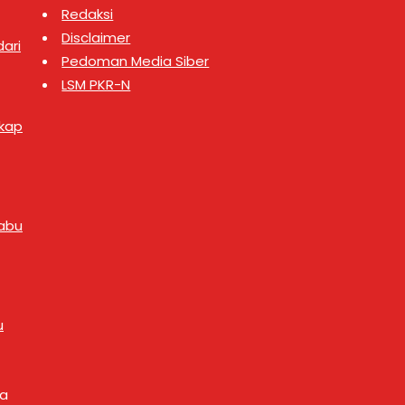
Redaksi
Disclaimer
ari
Pedoman Media Siber
LSM PKR-N
gkap
abu
u
ya