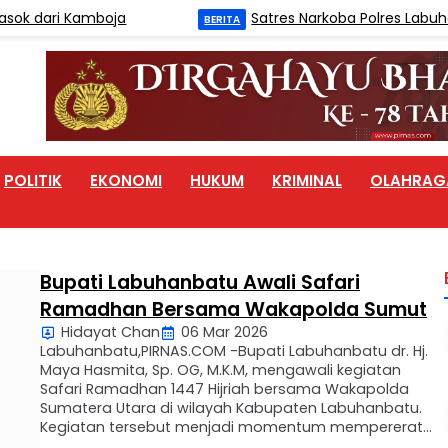
k dari Kamboja
Satres Narkoba Polres Labuhan
BERITA
POLITIK
EKONOMI
HUKUM
KRIMINAL
OLAHRAG
Bupati Labuhanbatu Awali Safari
Ramadhan Bersama Wakapolda Sumut
Hidayat Chan
06 Mar 2026
Labuhanbatu,PIRNAS.COM -Bupati Labuhanbatu dr. Hj.
Maya Hasmita, Sp. OG, M.K.M, mengawali kegiatan
Safari Ramadhan 1447 Hijriah bersama Wakapolda
Sumatera Utara di wilayah Kabupaten Labuhanbatu.
Kegiatan tersebut menjadi momentum mempererat
silaturahmi antara pemerintah daerah, aparat