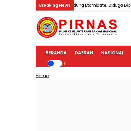
gkar Home Industri Vape Mengandung Etomidate, Diduga Dipaso
BERANDA
DAERAH
NASIONAL
Home