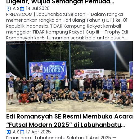
Digelar, Wujud Semangat Pemuda
A S
14 Jul 2026
Meriahkan HUT RI ke-81 Desa Perkebunan
PIRNAS.COM | Labuhanbatu Selatan – Dalam rangka
Teluk Panji
memeriahkan rangkaian Hari Ulang Tahun (HUT) ke-81
Republik Indonesia, TIDAR Kampung Rakyat kembali
menggelar TIDAR Kampung Rakyat Cup III – Trophy Edi
Romansyah ke-5, turnamen sepak bola antar dusun
yang akan berlangsung di Desa Perkebunan Teluk Panji,
Kecamatan Kampung Rakyat, Kabupaten Labuhanbatu
Selatan. Turnamen ini bukan sekadar ajang …
Edi Romansyah SE Resmi Membuka Acara
“Futsal Modern 2025” di Labuhanbatu
A S
17 Apr 2025
Selatan
Pirnas.com | Labuhanbatu Selatan, 11 April 2025 —