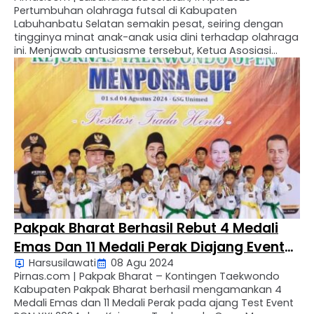
Pertumbuhan olahraga futsal di Kabupaten
Labuhanbatu Selatan semakin pesat, seiring dengan
tingginya minat anak-anak usia dini terhadap olahraga
ini. Menjawab antusiasme tersebut, Ketua Asosiasi
Futsal Kabupaten (AFK) Labuhanbatu Selatan periode
2022–2027, Edi Romansyah SE, secara resmi membuka
acara bertajuk Futsal Modern 2025. Dalam kegiatan ini,
AFK Labuhanbatu …
Pakpak Bharat Berhasil Rebut 4 Medali
Emas Dan 11 Medali Perak Diajang Event
Harsusilawati
08 Agu 2024
PON XXI 2024
Pirnas.com | Pakpak Bharat – Kontingen Taekwondo
Kabupaten Pakpak Bharat berhasil mengamankan 4
Medali Emas dan 11 Medali Perak pada ajang Test Event