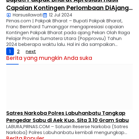
Capaian Kontingen Perlombaan DiAjang
Harsusilawati
12 Jul 2024
PopProvsu
Pirnas.com | Pakpak Bharat – Bupati Pakpak Bharat,
Franc Bernhard Tumanggor mengapresiasi capaian
Kontingen Pakpak Bharat pada ajang Pekan Olah Raga
Pelajar Provinsi Sumatera Utara (Popprovsu) Tahun
2024 beberapa waktu lalu. Hal ini dia sampaikan
langsung saat menerima audensi Kontingen Pakpak
1
2
next
Bharat di Aula Rumah Candu, Kompleks Rumah Dinas
Berita yang mungkin Anda suka
Bupati Pakpak Bharat di Salak Jumat …
Satres Narkoba Polres Labuhanbatu Tangkap
Pengedar Sabu di Aek Kuo, Sita 3,10 Gram Sabu
LABURA,PIRNAS.COM – Satuan Reserse Narkoba (Satres
Narkoba) Polres Labuhanbatu kembali mengungkap
Berita Populer
kasus peredaran narkotika jenis sabu di wilayah