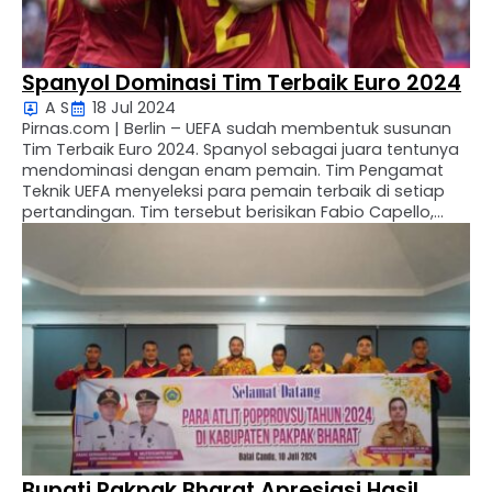
Spanyol Dominasi Tim Terbaik Euro 2024
A S
18 Jul 2024
Pirnas.com | Berlin – UEFA sudah membentuk susunan
Tim Terbaik Euro 2024. Spanyol sebagai juara tentunya
mendominasi dengan enam pemain. Tim Pengamat
Teknik UEFA menyeleksi para pemain terbaik di setiap
pertandingan. Tim tersebut berisikan Fabio Capello,
Ioan Lupescu, Michael O’Neill, David Moyes, Aljosa
Asanovic, Rafael Benítez, Avram Grant, Packie Bonner,
Frank de Boer, Ole Gunnar …
Bupati Pakpak Bharat Apresiasi Hasil