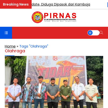
ng Etomidate, Diduga Dipasok dari Kamboja
Sa
BERITA
Home
»
Tags "Olahraga"
Olahraga