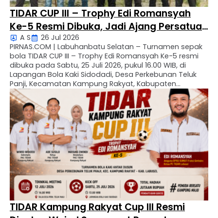
TIDAR CUP III – Trophy Edi Romansyah
Ke-5 Resmi Dibuka, Jadi Ajang Persatuan
A S
26 Jul 2026
Pemuda dan Semarak HUT RI ke-81
PIRNAS.COM | Labuhanbatu Selatan – Turnamen sepak
bola TIDAR CUP III – Trophy Edi Romansyah Ke-5 resmi
dibuka pada Sabtu, 25 Juli 2026, pukul 16.00 WIB, di
Lapangan Bola Kaki Sidodadi, Desa Perkebunan Teluk
Panji, Kecamatan Kampung Rakyat, Kabupaten
Labuhanbatu Selatan. Pembukaan turnamen dilakukan
secara resmi oleh Edi Romansyah, Anggota DPRD
Sumatera Utara sekaligus Ketua …
TIDAR Kampung Rakyat Cup III Resmi