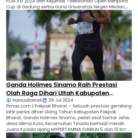
PON XXI 2024 dan Kejurnas Taekwondo Open Menpora
Cup di Gedung serba Guna Universitas Negeri Medan,
Medan 01-04/08/2024.minggu lalu Puji Tuhan, anak-
anak mampu manunjukkan hasil yang gemilang,
berhadapan dengan atlit-atlit terbaik dari …
Ganda Holimes Sinamo Raih Prestasi
Olah Raga Dihari Ultah Kabupaten
Harsusilawati
29 Jul 2024
Pakpak Bharat
Pirnas.com | Pakpak Bharat – Sebuah prestasi gemilang
lahir persis dihari Ulang Tahun Kabupaten Pakpak
Bharat. Ganda Holimes Sinamo, pelari asal Santar Jehe,
desa Silima Kuta, Kecamatan Tinada berhasil meraih
Juara II pada ajang MYPERTAMINA FUNRUN 5 dan 10 km di
Kota Banda Aceh 28juli 2024 hari yang bersamaan