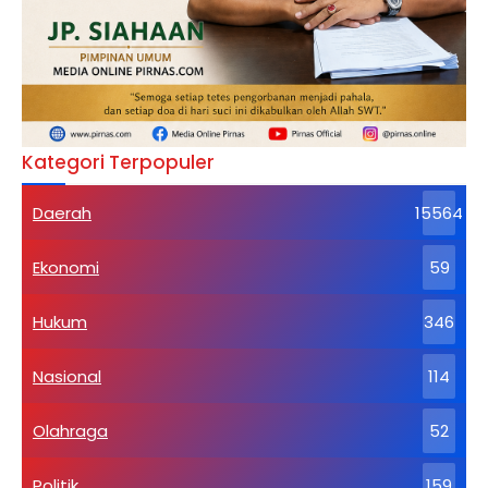
Kategori Terpopuler
Daerah
15564
Ekonomi
59
Hukum
346
Nasional
114
Olahraga
52
Politik
159