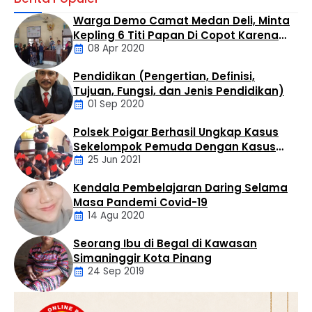
hukumnya. Seorang pria berinisial MTS alias Tebe (34)
Warga Demo Camat Medan Deli, Minta
berhasil diamankan dalam operasi yang digelar di
Kepling 6 Titi Papan Di Copot Karena
Kelurahan Bandar Selamat, Kecamatan Aek Kuo,
08 Apr 2020
Tak Perduli Sama Warganya
Kabupaten Labuhanbatu Utara, Selasa (4/8/2026)
sekitar pukul 14.30 WIB. Penangkapan dilakukan oleh Tim
Pendidikan (Pengertian, Definisi,
Opsnal Satres Narkoba …
Daerah
Tujuan, Fungsi, dan Jenis Pendidikan)
01 Sep 2020
Polsek Poigar Berhasil Ungkap Kasus
Artikel
Sekelompok Pemuda Dengan Kasus
25 Jun 2021
Pencabulan
Kendala Pembelajaran Daring Selama
Daerah
Masa Pandemi Covid-19
14 Agu 2020
Seorang Ibu di Begal di Kawasan
Artikel
Simaninggir Kota Pinang
24 Sep 2019
Daerah