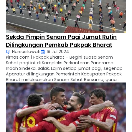
Sekda Pimpin Senam Pagi Jumat Rutin
Dilingkungan Pemkab Pakpak Bharat
Harsusilawati
19 Jul 2024
Pirnas.com | Pakpak Bharat – Begini suasa Senam
Sehat pagi ini, di Kompleks Perkantoran Panorama
Indah Sindeka, Salak. Lajim setiap jumat pagi, segenap
Aparatur di lingkungan Pemerintah Kabupaten Pakpak
Bharat melaksanakan Senam Sehat Bersama, guna
menjaga kebugaran dan kekompakan. Jalan Berutu,
S.Pd, MM, sekretaris Daerah Pakpak Bharat yang
mewakili Bupati dalam pengarahan pagi ini, mengajak
…