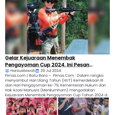
dengan hari jadi Kabupaten Pakpak Bharat …
Gelar Kejuaraan Menembak
Pengayoman Cup 2024, Ini Pesan
Harsusilawati
29 Jul 2024
Menkumham Yassona Laoly
Pirnas.com | Batu Bara – Pirnas.Com : Dalam rangka
menyambut Hari Ulang Tahun (HUT) Kemerdekaan RI
dan Hari Pengayoman ke-79, Kementerian Hukum dan
Hak Azasi Manusia (Menkumham) mengadakan
Kejuaraan Menembak Pengayoman Cup Tahun 2024 di
Lapangan Tembak Senayan, Minggu (28/7/2024) pagi.
Dalam sambutannya, Menkumham Yasonna Laoly
menyatakan bahwa kejuaraan menembak dalam
rangka peringatan HUT RI …