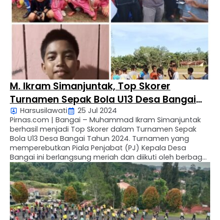
M. Ikram Simanjuntak, Top Skorer
Turnamen Sepak Bola U13 Desa Bangai
Harsusilawati
25 Jul 2024
Tahun 2024 Piala PJ Kepala Desa Bangai
Pirnas.com | Bangai – Muhammad Ikram Simanjuntak
berhasil menjadi Top Skorer dalam Turnamen Sepak
Bola U13 Desa Bangai Tahun 2024. Turnamen yang
memperebutkan Piala Penjabat (PJ) Kepala Desa
Bangai ini berlangsung meriah dan diikuti oleh berbagai
tim sepak bola dari wilayah sekitar. Muhammad Ikram
Simanjuntak, yang bermain untuk Tim Beruang Putih FC
dari Dusun Kampung …