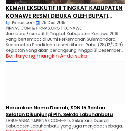
KEMAH EKSEKUTIF III TINGKAT KABUPATEN
KONAWE RESMI DIBUKA OLEH BUPATI
Pirnas.com
29 Des 2019
KONAWE
PIRNAS.COM & PIRNAS.ORG | KONAWE –
Jambore Eksekutif III Tingkat Kabupaten Konawe 2019
yang bertempat di Bumi Perkemahan Sulemandara,
Kecamatan Pondidaha resmi dibuka, Rabu (28/12/2019).
Kegiatan yang akan berlangsung hingga 31 Desember
Berita yang mungkin Anda suka
itu, dibuka langsung oleh Bupati Konawe, Kery Saiful
Konggoasa. Pembukaan Jambore dihadiri sejumlah
pejabat tinggi daerah, di antaranya Wakil Bupati
Konawe, Ketua DPRD Konawe, …
Harumkan Nama Daerah, SDN 15 Rantau
Selatan Dikunjungi Plh. Sekda Labuhanbatu
LABUHANBATU,PIRNAS.COM—Plh. Sekretaris Daerah
Kabupaten Labuhanbatu yang juga menjabat sebagai