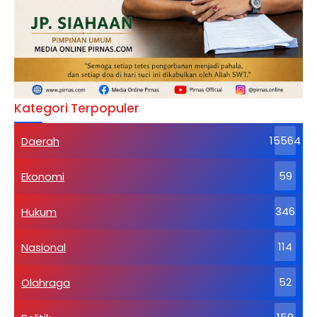
Kategori Terpopuler
Daerah
15564
Ekonomi
59
Hukum
346
Nasional
114
Olahraga
52