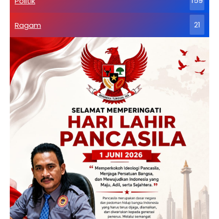
Politik
159
Ragam
21