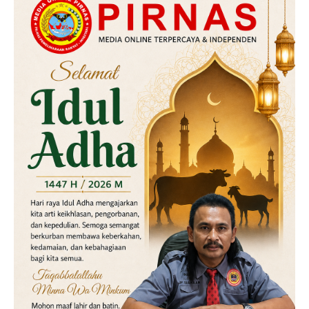
Hukum
Kriminal
Labusel