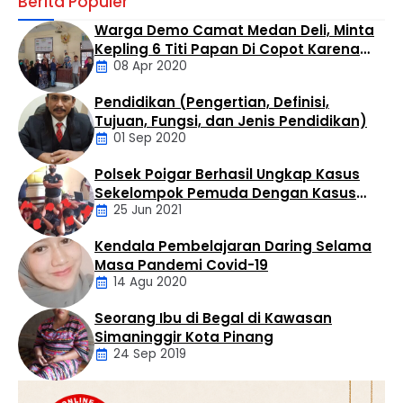
Berita Populer
Kepala Dinas Pendidikan, Abdi Jaya Pohan, S.H.,
menerima kunjungan Sekretaris Dinas Pendidikan,
Warga Demo Camat Medan Deli, Minta
Koordinator Wilayah Kecamatan (Korwilcam) Rantau
Kepling 6 Titi Papan Di Copot Karena
Selatan, Kepala Sekolah, dewan guru, dan perwakilan
08 Apr 2020
Tak Perduli Sama Warganya
siswa SD Negeri 15 Rantau Selatan di ruang kerja
Sekretaris Daerah, Rabu (5/8/2026). Kunjungan tersebut
Pendidikan (Pengertian, Definisi,
merupakan bentuk silaturahmi sekaligus penyampaian
Daerah
Tujuan, Fungsi, dan Jenis Pendidikan)
laporan atas …
01 Sep 2020
Polsek Poigar Berhasil Ungkap Kasus
Artikel
Sekelompok Pemuda Dengan Kasus
25 Jun 2021
Pencabulan
Kendala Pembelajaran Daring Selama
Daerah
Masa Pandemi Covid-19
14 Agu 2020
Seorang Ibu di Begal di Kawasan
Artikel
Simaninggir Kota Pinang
24 Sep 2019
Daerah